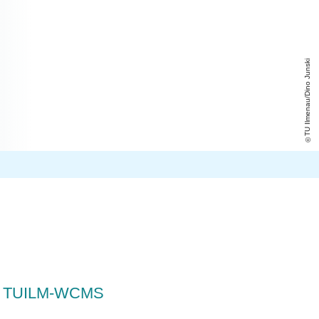
TU Ilmenau/Dino Junski
TUILM-WCMS