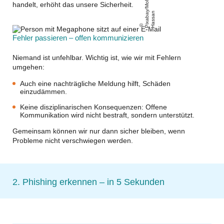
Pi
x
a
b
a
/
M
o
h
a
m
e
d
H
a
s
s
a
handelt, erhöht das unsere Sicherheit.
y
n
Fehler passieren – offen kommunizieren
Niemand ist unfehlbar. Wichtig ist, wie wir mit Fehlern
umgehen:
Auch eine nachträgliche Meldung hilft, Schäden
einzudämmen.
Keine disziplinarischen Konsequenzen: Offene
Kommunikation wird nicht bestraft, sondern unterstützt.
Gemeinsam können wir nur dann sicher bleiben, wenn
Probleme nicht verschwiegen werden
.
2. Phishing erkennen – in 5 Sekunden