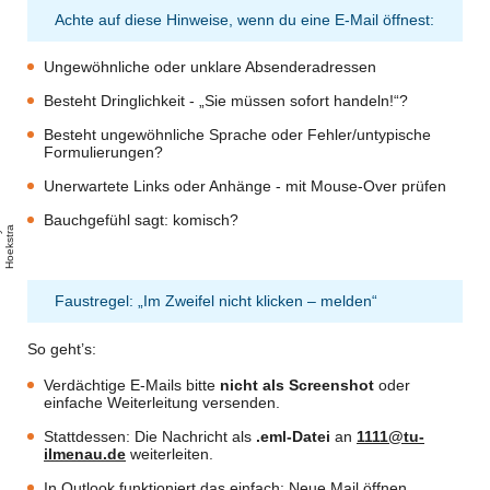
Achte auf diese Hinweise, wenn du eine E-Mail öffnest:
Ungewöhnliche oder unklare Absenderadressen
Besteht Dringlichkeit -
„Sie müssen sofort handeln!“?
Besteht ungewöhnliche Sprache oder Fehler/untypische
Formulierungen?
Unerwartete Links oder Anhänge
- mit Mouse-Over prüfen
i
x
a
b
a
y
R
o
n
H
o
e
k
s
t
r
Bauchgefühl sagt: komisch?
/
a
Faustregel: „Im Zweifel nicht klicken – melden“
So geht’s:
Verdächtige E-Mails bitte
nicht als Screenshot
oder
einfache Weiterleitung versenden.
Stattdessen: Die Nachricht als
.eml-Datei
an
1111@tu-
ilmenau.de
weiterleiten.
In Outlook funktioniert das einfach: Neue Mail öffnen,