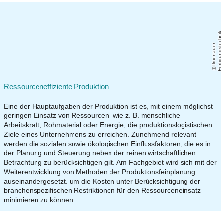
Il
m
e
n
a
u
e
r
F
e
r
ti
g
u
n
g
s
t
e
c
h
ni
Ressourceneffiziente Produktion
Eine der Hauptaufgaben der Produktion ist es, mit einem möglichst
geringen Einsatz von Ressourcen, wie z. B. menschliche
Arbeitskraft, Rohmaterial oder Energie, die produktionslogistischen
Ziele eines Unternehmens zu erreichen. Zunehmend relevant
werden die sozialen sowie ökologischen Einflussfaktoren, die es in
der Planung und Steuerung neben der reinen wirtschaftlichen
Betrachtung zu berücksichtigen gilt. Am Fachgebiet wird sich mit der
Weiterentwicklung von Methoden der Produktionsfeinplanung
auseinandergesetzt, um die Kosten unter Berücksichtigung der
branchenspezifischen Restriktionen für den Ressourceneinsatz
minimieren zu können.