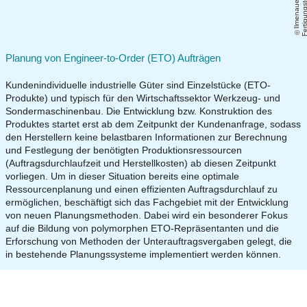
Il
m
e
n
a
u
e
r
F
e
r
ti
g
u
n
g
s
t
e
c
h
ni
Planung von Engineer-to-Order (ETO) Aufträgen
Kundenindividuelle industrielle Güter sind Einzelstücke (ETO-
Produkte) und typisch für den Wirtschaftssektor Werkzeug- und
Sondermaschinenbau. Die Entwicklung bzw. Konstruktion des
Produktes startet erst ab dem Zeitpunkt der Kundenanfrage, sodass
den Herstellern keine belastbaren Informationen zur Berechnung
und Festlegung der benötigten Produktionsressourcen
(Auftragsdurchlaufzeit und Herstellkosten) ab diesen Zeitpunkt
vorliegen. Um in dieser Situation bereits eine optimale
Ressourcenplanung und einen effizienten Auftragsdurchlauf zu
ermöglichen, beschäftigt sich das Fachgebiet mit der Entwicklung
von neuen Planungsmethoden. Dabei wird ein besonderer Fokus
auf die Bildung von polymorphen ETO-Repräsentanten und die
Erforschung von Methoden der Unterauftragsvergaben gelegt, die
in bestehende Planungssysteme implementiert werden können.