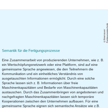
Il
m
e
n
a
u
e
r
F
e
r
ti
g
u
n
g
s
t
e
c
h
ni
Semantik für die Fertigungsprozesse
Eine Zusammenarbeit von produzierenden Unternehmen, wie z. B.
ein Wertschöpfungsnetzwerk oder eine Plattform, sind auf eine
gemeinsame Sprache angewiesen, die den Teilnehmern die
Kommunikation und ein einheitliches Verständnis von
ausgetauschten Informationen ermöglicht. Durch eine solche
Sprache lassen sich z. B. Informationen über freie
Maschinenkapazitäten und Bedarfe von Maschinenkapazitäten
austauschen. Durch das Zusammenbringen von angebotenen und
nachgefragten Maschinenkapazitäten lassen sich temporäre
Kooperationen zwischen den Unternehmen aufbauen. Für eine
gemeinsame Sprache eignen sich semantische Ansätze wie z.B.