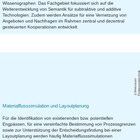
Wissensgraphen. Das Fachgebiet fokussiert sich auf die
Weiterentwicklung von Semantik für subtraktive und additive
Technologien. Zudem werden Ansätze für eine Vernetzung von
Angeboten und Nachfragen im Rahmen zentral und dezentral
gesteuerten Kooperationen entwickelt.
Il
m
e
n
a
u
e
r
F
e
r
ti
g
u
n
g
s
t
e
c
h
ni
Materialflusssimulation und Layoutplanung
Für die Identifikation von existierenden bzw. potentiellen
Engpässen, für eine vereinfachte Bestimmung von Prozessgrenzen
sowie zur Unterstützung der Entscheidungsfindung bei einer
Layoutplanung werden häufig Materialflusssimulationen