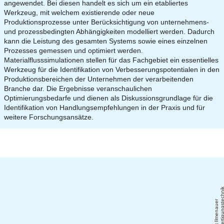
angewendet. Bei diesen handelt es sich um ein etabliertes
Werkzeug, mit welchem existierende oder neue
Produktionsprozesse unter Berücksichtigung von unternehmens-
und prozessbedingten Abhängigkeiten modelliert werden. Dadurch
kann die Leistung des gesamten Systems sowie eines einzelnen
Prozesses gemessen und optimiert werden.
Materialflusssimulationen stellen für das Fachgebiet ein essentielles
Werkzeug für die Identifikation von Verbesserungspotentialen in den
Produktionsbereichen der Unternehmen der verarbeitenden
Branche dar. Die Ergebnisse veranschaulichen
Optimierungsbedarfe und dienen als Diskussionsgrundlage für die
Identifikation von Handlungsempfehlungen in der Praxis und für
weitere Forschungsansätze.
Il
m
e
n
a
u
e
r
F
e
r
ti
g
u
n
g
s
t
e
c
h
ni