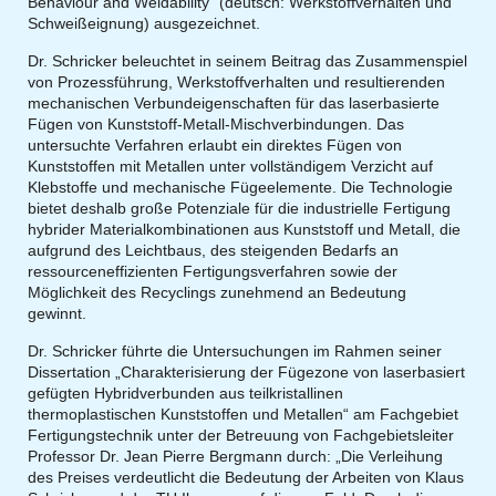
Behaviour and Weldability“ (deutsch: Werkstoffverhalten und
Schweißeignung) ausgezeichnet.
Dr. Schricker beleuchtet in seinem Beitrag das Zusammenspiel
von Prozessführung, Werkstoffverhalten und resultierenden
mechanischen Verbundeigenschaften für das laserbasierte
Fügen von Kunststoff-Metall-Mischverbindungen. Das
untersuchte Verfahren erlaubt ein direktes Fügen von
Kunststoffen mit Metallen unter vollständigem Verzicht auf
Klebstoffe und mechanische Fügeelemente. Die Technologie
bietet deshalb große Potenziale für die industrielle Fertigung
hybrider Materialkombinationen aus Kunststoff und Metall, die
aufgrund des Leichtbaus, des steigenden Bedarfs an
ressourceneffizienten Fertigungsverfahren sowie der
Möglichkeit des Recyclings zunehmend an Bedeutung
gewinnt.
Dr. Schricker führte die Untersuchungen im Rahmen seiner
Dissertation „Charakterisierung der Fügezone von laserbasiert
gefügten Hybridverbunden aus teilkristallinen
thermoplastischen Kunststoffen und Metallen“ am Fachgebiet
Fertigungstechnik unter der Betreuung von Fachgebietsleiter
Professor Dr. Jean Pierre Bergmann durch: „Die Verleihung
des Preises verdeutlicht die Bedeutung der Arbeiten von Klaus