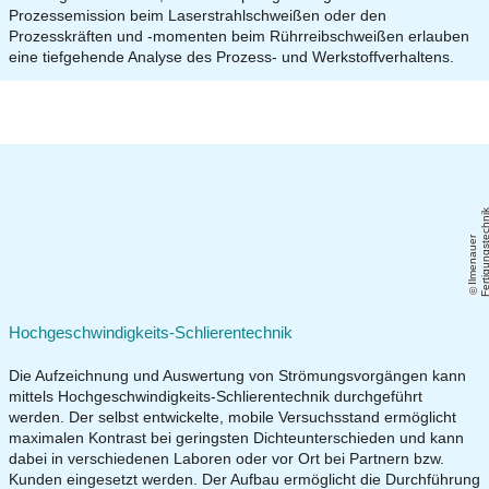
Prozessemission beim Laserstrahlschweißen oder den
Prozesskräften und -momenten beim Rührreibschweißen erlauben
eine tiefgehende Analyse des Prozess- und Werkstoffverhaltens.
Il
m
e
n
a
u
e
r
F
e
r
ti
g
u
n
g
s
t
e
c
h
ni
Hochgeschwindigkeits-Schlierentechnik
Die Aufzeichnung und Auswertung von Strömungsvorgängen kann
mittels Hochgeschwindigkeits-Schlierentechnik durchgeführt
werden. Der selbst entwickelte, mobile Versuchsstand ermöglicht
maximalen Kontrast bei geringsten Dichteunterschieden und kann
dabei in verschiedenen Laboren oder vor Ort bei Partnern bzw.
Kunden eingesetzt werden. Der Aufbau ermöglicht die Durchführung