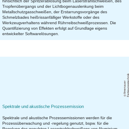
hinsichtlich der Spritzerablösung beim Laserstrahlschweißen, des
Tropfenübergangs und der Lichtbogenauslenkung beim
Metallschutzgasschweißen, der Erstarrungsvorgänge des
Schmelzbades heißrissanfälliger Werkstoffe oder des
Werkzeugverhaltens während Rührreibschweißprozessen. Die
Quantifizierung von Effekten erfolgt auf Grundlage eigens
entwickelter Softwarelösungen.
Il
m
e
n
a
u
e
r
F
e
r
ti
g
u
n
g
s
t
e
c
h
ni
Spektrale und akustische Prozessemission
Spektrale und akustische Prozessemissionen werden für die
Prozessüberwachung und -regelung genutzt, bspw. für die
Regelung des gepulsten Laserstrahlschweißens von Aluminium-