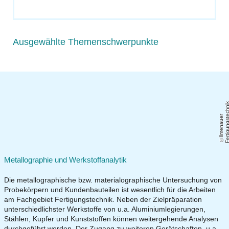
Ausgewählte Themenschwerpunkte
Il
m
e
n
a
u
e
r
F
e
r
ti
g
u
n
g
s
t
e
c
h
ni
Metallographie und Werkstoffanalytik
Die metallographische bzw. materialographische Untersuchung von
Probekörpern und Kundenbauteilen ist wesentlich für die Arbeiten
am Fachgebiet Fertigungstechnik. Neben der Zielpräparation
unterschiedlichster Werkstoffe von u.a. Aluminiumlegierungen,
Stählen, Kupfer und Kunststoffen können weitergehende Analysen
durchgeführt werden. Der Zugang zu weiteren Gerätschaften, u.a.