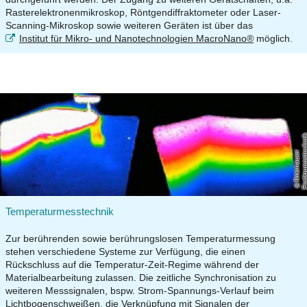
Rasterelektronenmikroskop, Röntgendiffraktometer oder Laser-
Scanning-Mikroskop sowie weiteren Geräten ist über das
Institut für Mikro- und Nanotechnologien MacroNano®
möglich.
Il
m
e
n
a
u
e
r
F
e
r
ti
g
u
n
g
s
t
e
c
h
ni
Temperaturmesstechnik
Zur berührenden sowie berührungslosen Temperaturmessung
stehen verschiedene Systeme zur Verfügung, die einen
Rückschluss auf die Temperatur-Zeit-Regime während der
Materialbearbeitung zulassen. Die zeitliche Synchronisation zu
weiteren Messsignalen, bspw. Strom-Spannungs-Verlauf beim
Lichtbogenschweißen, die Verknüpfung mit Signalen der