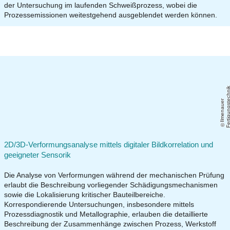
der Untersuchung im laufenden Schweißprozess, wobei die
Prozessemissionen weitestgehend ausgeblendet werden können.
Il
m
e
n
a
u
e
r
F
e
r
ti
g
u
n
g
s
t
e
c
h
ni
2D/3D-Verformungsanalyse mittels digitaler Bildkorrelation und
geeigneter Sensorik
Die Analyse von Verformungen während der mechanischen Prüfung
erlaubt die Beschreibung vorliegender Schädigungsmechanismen
sowie die Lokalisierung kritischer Bauteilbereiche.
Korrespondierende Untersuchungen, insbesondere mittels
Prozessdiagnostik und Metallographie, erlauben die detaillierte
Beschreibung der Zusammenhänge zwischen Prozess, Werkstoff