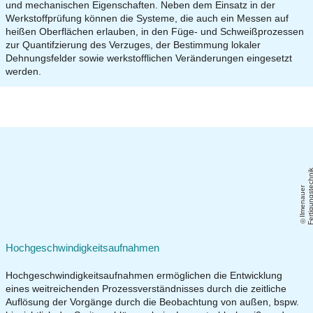
und mechanischen Eigenschaften. Neben dem Einsatz in der
Werkstoffprüfung können die Systeme, die auch ein Messen auf
heißen Oberflächen erlauben, in den Füge- und Schweißprozessen
zur Quantifzierung des Verzuges, der Bestimmung lokaler
Dehnungsfelder sowie werkstofflichen Veränderungen eingesetzt
werden.
Il
m
e
n
a
u
e
r
F
e
r
ti
g
u
n
g
s
t
e
c
h
ni
Hochgeschwindigkeitsaufnahmen
Hochgeschwindigkeitsaufnahmen ermöglichen die Entwicklung
eines weitreichenden Prozessverständnisses durch die zeitliche
Auflösung der Vorgänge durch die Beobachtung von außen, bspw.