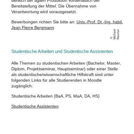
Bereich der agilen Produktion vorbehaltlich der
Bereitstellung der Mittel. Die Übernahme von
Verantwortung wird vorausgesetzt.
Bewerbungen richten Sie bitte an:
Univ.-Prof. Dr.-Ing. habil.
Jean Pierre Bergmann
Mi
c
h
a
el
R
ei
c
h
el
Studentische Arbeiten und Studentische Assistenten
Alle Themen zu studentischen Arbeiten (Bachelor, Master,
Diplom, Projektseminar, Hauptseminar) oder einer Stelle
als studentische/wissenschaftliche Hilfskraft sind unter
folgenden Links für alle Studierenden in Moodle
zugänglich:
Studentische Arbeiten (BaA, PS, MaA, DA, HS)
Studentische Assistenten