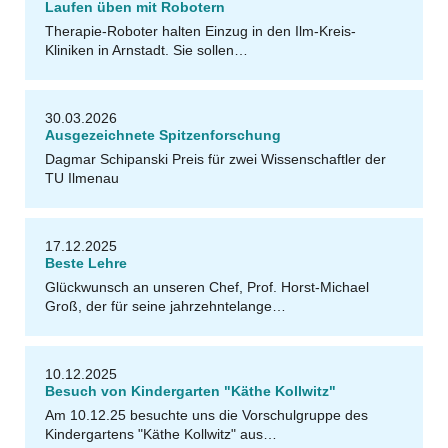
Laufen üben mit Robotern
Therapie-Roboter halten Einzug in den Ilm-Kreis-
h
K
a
t
a
ri
n
a
G
ri
e
s
b
a
c
Kliniken in Arnstadt. Sie sollen…
30.03.2026
Ausgezeichnete Spitzenforschung
k
T
U
Il
m
e
n
a
,
F
N
u
r
oi
f
o
r
m
ti
u
d
K
g
ni
ti
v
R
b
o
ti
u
a
e
Dagmar Schipanski Preis für zwei Wissenschaftler der
TU Ilmenau
n
o
k
G
e
n
o
17.12.2025
Beste Lehre
Glückwunsch an unseren Chef, Prof. Horst-Michael
Groß, der für seine jahrzehntelange…
10.12.2025
Besuch von Kindergarten "Käthe Kollwitz"
k
T
U
Il
m
e
n
a
,
F
N
u
r
oi
f
o
r
m
ti
u
d
K
g
ni
ti
v
R
b
o
ti
u
a
e
Am 10.12.25 besuchte uns die Vorschulgruppe des
Kindergartens "Käthe Kollwitz" aus…
n
o
k