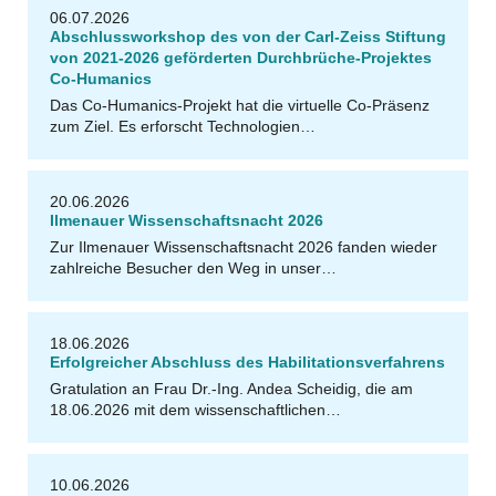
06.07.2026
Abschlussworkshop des von der Carl-Zeiss Stiftung
von 2021-2026 geförderten Durchbrüche-Projektes
Co-Humanics
Das Co-Humanics-Projekt hat die virtuelle Co-Präsenz
zum Ziel. Es erforscht Technologien…
s
N
I
K
R
G
r
o
s
20.06.2026
Ilmenauer Wissenschaftsnacht 2026
Zur Ilmenauer Wissenschaftsnacht 2026 fanden wieder
G
zahlreiche Besucher den Weg in unser…
T
U
Il
m
e
n
a
u
/
F
N
I
K
R
18.06.2026
Erfolgreicher Abschluss des Habilitationsverfahrens
Gratulation an Frau Dr.-Ing. Andea Scheidig, die am
BARMER
18.06.2026 mit dem wissenschaftlichen…
10.06.2026