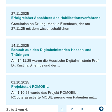
G
e
n
o
27.11.2025
Erfolgreicher Abschluss des Habilitationsverfahrens
Gratulation an Dr.-Ing. Markus Eisenbach, der am
Ni
c
h
s
H
e
(
F
N
I
T
Z
27.11.25 mit dem wissenschaftlichen…
a
+
ol
r
)
e
R
R
y
G
K
L
14.11.2025
Besuch aus den Digitalministerien Hessen und
Thüringen
Am 14.11.25 waren die Hessische Digitalministerin Prof.
Dr. Kristina Sinemus und der…
TEDIRO
01.10.2025
Projektstart ROMOBIL
Am 1.10.25 wurde das Projekt ROMOBIL -
ROboterassistierte MOBILisierung von Patienten mit…
1
2
3
…
Seite 1 von 4.