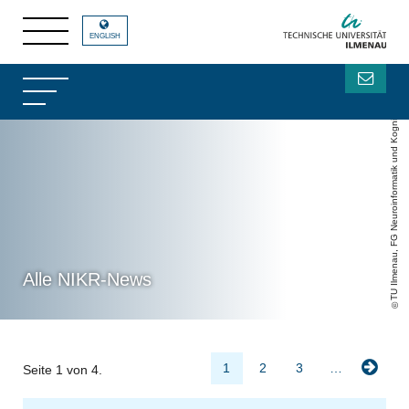
ENGLISH
TU Ilmenau, FG Neuroinformatik und Kognitive Robotik
Alle NIKR-News
1
2
3
…
Seite 1 von 4.
ari