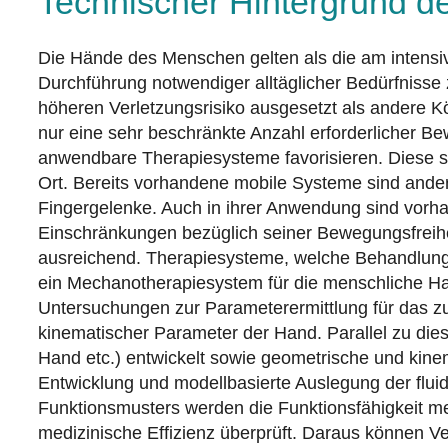
Technischer Hintergrund d
Die Hände des Menschen gelten als die am intensivs
Durchführung notwendiger alltäglicher Bedürfniss
höheren Verletzungsrisiko ausgesetzt als andere Kö
nur eine sehr beschränkte Anzahl erforderlicher 
anwendbare Therapiesysteme favorisieren. Diese si
Ort. Bereits vorhandene mobile Systeme sind ander
Fingergelenke. Auch in ihrer Anwendung sind vorha
Einschränkungen bezüglich seiner Bewegungsfreihei
ausreichend. Therapiesysteme, welche Behandlunge
ein Mechanotherapiesystem für die menschliche Han
Untersuchungen zur Parameterermittlung für das z
kinematischer Parameter der Hand. Parallel zu d
Hand etc.) entwickelt sowie geometrische und kine
Entwicklung und modellbasierte Auslegung der flu
Funktionsmusters werden die Funktionsfähigkeit m
medizinische Effizienz überprüft. Daraus können 