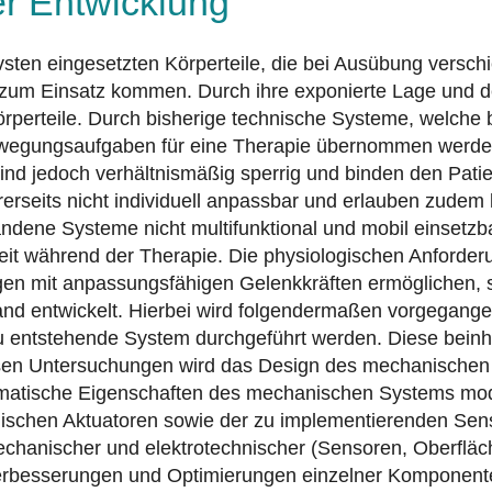
er Entwicklung
ten eingesetzten Körperteile, die bei Ausübung verschie
e zum Einsatz kommen. Durch ihre exponierte Lage und 
rperteile. Durch bisherige technische Systeme, welche b
Bewegungsaufgaben für eine Therapie übernommen werden.
nd jedoch verhältnismäßig sperrig und binden den Pati
erseits nicht individuell anpassbar und erlauben zudem
ndene Systeme nicht multifunktional und mobil einsetzba
t während der Therapie. Die physiologischen Anforderun
n mit anpassungsfähigen Gelenkkräften ermöglichen, si
d entwickelt. Hierbei wird folgendermaßen vorgegangen
u entstehende System durchgeführt werden. Diese beinh
iesen Untersuchungen wird das Design des mechanische
matische Eigenschaften des mechanischen Systems modell
idischen Aktuatoren sowie der zu implementierenden Se
echanischer und elektrotechnischer (Sensoren, Oberfl
Verbesserungen und Optimierungen einzelner Komponent