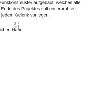
n Funktionsmuster aufgebaut, welches alle
nde des Projektes soll ein erprobtes,
 jedem Gelenk vorliegen.
u
T
U
Il
m
e
n
a