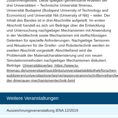
zusammengestellt. Diese spiegeln gemeinsame Arbeiten der
drei Universitäten – Technische Universität Ilmenau,
Universität Budapest (Budapest University of Technology and
Economics) und Universität Niš (University of Niš) – wider. Der
Inhalt des Bandes ist in drei Abschnitte aufgeteilt. Im ersten
Abschnitt handelt es sich um Beiträge über die Entwicklung
und Untersuchung nachgiebiger Mechanismen mit Anwendung
in der Ventiltechnik sowie Mechanismen mit stoffschlüssigen
Gelenken für spezielle Anforderungen. Nachgiebige Sensoren
und Aktuatoren für die Greifer- und Robotertechnik werden im
zweiten Abschnitt vorgestellt. Abschließend wird die
Problematik der Materialcharakterisierung und von neuen
Simulationsmethoden nachgiebiger Mechanismen diskutiert.
Beiträge:
Universitätsverlag; https://www.tu-
ilmenau.de/universitaet/quicklinks/universitaetsbibliothek/forschen-
publizieren/universitaetsverlag/verlagsprogramm/schriftenreihen/be
der-ilmenauer-mechanismentechnik-bimt
Weitere Veranstaltungen
Auszeichnungsveranstaltung iENA 12/2019