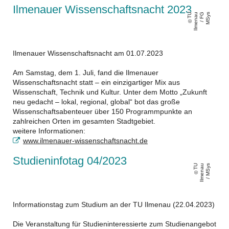
Ilmenauer Wissenschaftsnacht 2023
T
U
Il
m
e
n
a
u
/
F
G
M
S
y
s
Ilmenauer Wissenschaftsnacht am 01.07.2023
Am Samstag, dem 1. Juli, fand die Ilmenauer
Wissenschaftsnacht statt – ein einzigartiger Mix aus
Wissenschaft, Technik und Kultur. Unter dem Motto „Zukunft
neu gedacht – lokal, regional, global“ bot das große
Wissenschaftsabenteuer über 150 Programmpunkte an
zahlreichen Orten im gesamten Stadtgebiet.
weitere Informationen:
www.ilmenauer-wissenschaftsnacht.de
Studieninfotag 04/2023
T
U
Il
m
e
n
a
u
/
M
S
y
s
Informationstag zum Studium an der TU Ilmenau (22.04.2023)
Die Veranstaltung für Studieninteressierte zum Studienangebot