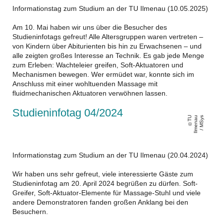
Informationstag zum Studium an der TU Ilmenau (10.05.2025)
Am 10. Mai haben wir uns über die Besucher des
Studieninfotags gefreut! Alle Altersgruppen waren vertreten –
von Kindern über Abiturienten bis hin zu Erwachsenen – und
alle zeigten großes Interesse an Technik. Es gab jede Menge
zum Erleben: Wachteleier greifen, Soft-Aktuatoren und
Mechanismen bewegen. Wer ermüdet war, konnte sich im
Anschluss mit einer wohltuenden Massage mit
fluidmechanischen Aktuatoren verwöhnen lassen.
Studieninfotag 04/2024
T
U
Il
m
e
n
a
u
/
M
S
y
s
Informationstag zum Studium an der TU Ilmenau (20.04.2024)
Wir haben uns sehr gefreut, viele interessierte Gäste zum
Studieninfotag am 20. April 2024 begrüßen zu dürfen. Soft-
Greifer, Soft-Aktuator-Elemente für Massage-Stuhl und viele
andere Demonstratoren fanden großen Anklang bei den
Besuchern.