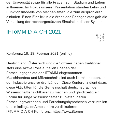
der Universität sowie für alle Fragen zum Studium und Leben
in Ilmenau. Im Fokus unserer Präsentation standen Lehr- und
Funktionsmodelle von Mechanismen, die zum Ausprobieren
einluden. Einen Einblick in die Arbeit des Fachgebietes gab die
Vorstellung der rechnergestützten Simulation dieser Systeme.
IFToMM D-A-CH 2021
T
U
Il
m
e
n
a
u
/
M
S
y
s
Konferenz 18.-19. Februar 2021 (online)
Deutschland, Österreich und die Schweiz haben traditionell
stets eine aktive Rolle auf allen Ebenen der
Forschungsgebiete der IFToMM eingenommen.
Maschinenbau und Mikrotechnik sind auch Kernkompetenzen
der Industrie unserer drei Länder. Diese Konferenz dient dazu,
diese Aktivitäten für die Gemeinschaft deutschsprachiger
Wissenschaftler sichtbarer zu machen und gleichzeitig ein
Forum für junge Wissenschaftler zu bieten, deren
Forschungsvorhaben und Forschungshypothesen vorzustellen
und in kollegialer Atmosphäre zu diskutieren.
IFToMM D-A-CH Konferenz:
https://www.iftomm-