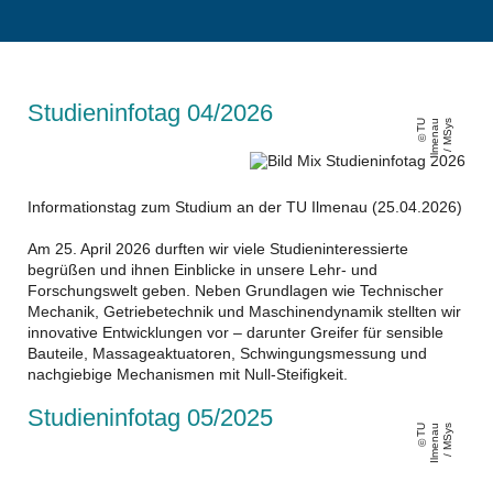
Studieninfotag 04/2026
T
U
Il
m
e
n
a
u
/
M
S
y
s
Informationstag zum Studium an der TU Ilmenau (25.04.2026)
Am 25. April 2026 durften wir viele Studieninteressierte
begrüßen und ihnen Einblicke in unsere Lehr- und
Forschungswelt geben. Neben Grundlagen wie Technischer
Mechanik, Getriebetechnik und Maschinendynamik stellten wir
innovative Entwicklungen vor – darunter Greifer für sensible
Bauteile, Massageaktuatoren, Schwingungsmessung und
nachgiebige Mechanismen mit Null‑Steifigkeit.
Studieninfotag 05/2025
T
U
Il
m
e
n
a
u
/
M
S
y
s