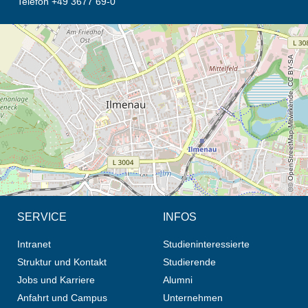
Telefon +49 3677 69-0
Öffnet die Anfahrtsbeschreibung in neuem Tab (Karte)
© OpenStreetMap-Mitwirkende, CC BY-SA
SERVICE
INFOS
Intranet
Studieninteressierte
Struktur und Kontakt
Studierende
Jobs und Karriere
Alumni
Anfahrt und Campus
Unternehmen