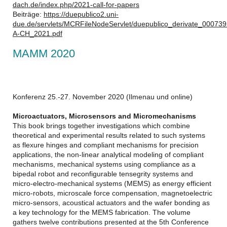
dach.de/index.php/2021-call-for-papers
Beiträge:
https://duepublico2.uni-
due.de/servlets/MCRFileNodeServlet/duepublico_derivate_0007
A-CH_2021.pdf
MAMM 2020
Konferenz 25.-27. November 2020 (Ilmenau und online)
Microactuators, Microsensors and Micromechanisms
This book brings together investigations which combine
theoretical and experimental results related to such systems
as flexure hinges and compliant mechanisms for precision
applications, the non-linear analytical modeling of compliant
mechanisms, mechanical systems using compliance as a
bipedal robot and reconfigurable tensegrity systems and
micro-electro-mechanical systems (MEMS) as energy efficient
micro-robots, microscale force compensation, magnetoelectric
micro-sensors, acoustical actuators and the wafer bonding as
a key technology for the MEMS fabrication. The volume
gathers twelve contributions presented at the 5th Conference