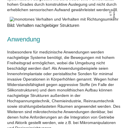
hohen Grades durch konstruktive Auslegung und nicht durch
erheblichen sensorischen Aufwand gewährleistet werden soll.
u
T
U
Il
m
e
n
a
Bild: Verhalten nachgiebiger Strukturen
Anwendung
Insbesondere für medizinische Anwendungen werden
nachgiebige Systeme benötigt, die Bewegungen mit hohem
Freiheitsgrad ermöglichen, wobei die Umgebung nicht
beschädigt werden darf. Als Anwendungsbeispiele seien
Innenohrimplantate oder peristaltische Sonden für minimal
invasive Operationen in Körperhöhlen genannt. Wegen hoher
Widerstandsfähigkeit gegen aggressive Stoffe (im Falle der
Silikonstrukturen) und dem monolithischen Aufbau können
nachgiebige Strukturen außerdem in der
Hochspannungstechnik, Chemieindustrie, Reinraumtechnik
sowie strahlungsbelasteten Räumen angewendet werden. Des
Weiteren sind mikrotechnische Anwendungen denkbar, bei
denen hohe Anforderungen an die Integration von Getriebe
und Aktorik gestellt werden, wie z.B. bei Mikromanipulatoren
und Dosiereinrichtungen.