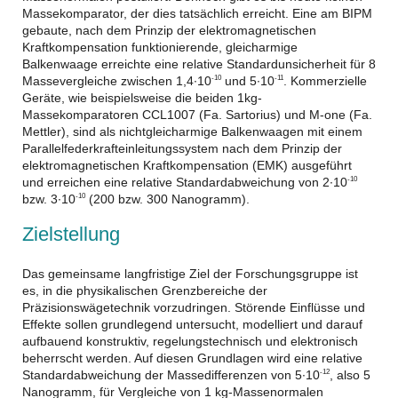
Massekomparator, der dies tatsächlich erreicht. Eine am BIPM
gebaute, nach dem Prinzip der elektromagnetischen
Kraftkompensation funktionierende, gleicharmige
Balkenwaage erreichte eine relative Standardunsicherheit für 8
Massevergleiche zwischen 1,4∙10
und 5∙10
. Kommerzielle
-10
-11
Geräte, wie beispielsweise die beiden 1kg-
Massekomparatoren CCL1007 (Fa. Sartorius) und M-one (Fa.
Mettler), sind als nichtgleicharmige Balkenwaagen mit einem
Parallelfederkrafteinleitungssystem nach dem Prinzip der
elektromagnetischen Kraftkompensation (EMK) ausgeführt
und erreichen eine relative Standardabweichung von 2∙10
-10
bzw. 3∙10
(200 bzw. 300 Nanogramm).
-10
Zielstellung
Das gemeinsame langfristige Ziel der Forschungsgruppe ist
es, in die physikalischen Grenzbereiche der
Präzisionswägetechnik vorzudringen. Störende Einflüsse und
Effekte sollen grundlegend untersucht, modelliert und darauf
aufbauend konstruktiv, regelungstechnisch und elektronisch
beherrscht werden. Auf diesen Grundlagen wird eine relative
Standardabweichung der Massedifferenzen von 5∙10
, also 5
-12
Nanogramm, für Vergleiche von 1 kg-Massenormalen