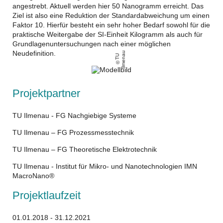
angestrebt. Aktuell werden hier 50 Nanogramm erreicht. Das
Ziel ist also eine Reduktion der Standardabweichung um einen
Faktor 10. Hierfür besteht ein sehr hoher Bedarf sowohl für die
praktische Weitergabe der SI-Einheit Kilogramm als auch für
Grundlagenuntersuchungen nach einer möglichen
Neudefinition.
u
T
U
Il
m
e
n
a
Projektpartner
TU Ilmenau - FG Nachgiebige Systeme
TU Ilmenau – FG Prozessmesstechnik
TU Ilmenau – FG Theoretische Elektrotechnik
TU Ilmenau - Institut für Mikro- und Nanotechnologien IMN
MacroNano®
Projektlaufzeit
01.01.2018 - 31.12.2021