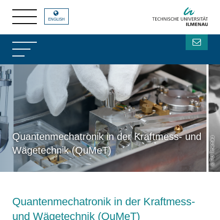
ENGLISH
Quantenmechatronik in der Kraftmess- und
TU Ilmenau
Wägetechnik (QuMeT)
Quantenmechatronik in der Kraftmess-
und Wägetechnik (QuMeT)