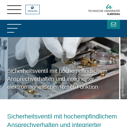
ENGLISH
Sicherheitsventil mit hochempfindlichem
Ansprechverhalten und integrierter
TU Ilmenau
elektromagnetischer Reset-Funktion
Sicherheitsventil mit hochempfindlichem
Ansprechverhalten und integrierter