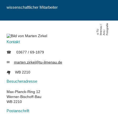
wissenschaftlicher Mitarbeiter
e
/
fi
T
U
Il
m
n
a
u
A
n
F
o
t
g
r
a
e
Li
o
Kontakt
☎ 03677 / 69-1879
✉
marten.zirkel@tu-ilmenau.de
🏘 WB 2210
Besucheradresse
Max-Planck-Ring 12
Werner-Bischoff-Bau
WB 2210
Postanschrift