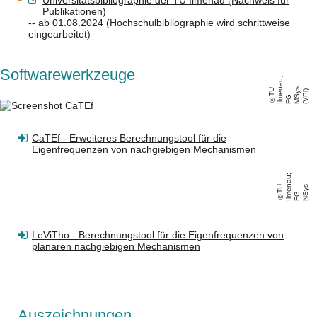
Publikationen)
-- ab 01.08.2024 (Hochschulbibliographie wird schrittweise
eingearbeitet)
Softwarewerkzeuge
;
T
U
Il
e
n
a
u
F
M
s
(
V
Pl
y
)
m
G
S
CaTEf - Erweiteres Berechnungstool für die
Eigenfrequenzen von nachgiebigen Mechanismen
;
T
U
Il
e
n
a
u
F
N
y
s
m
G
S
LeViTho - Berechnungstool für die Eigenfrequenzen von
planaren nachgiebigen Mechanismen
Auszeichnungen