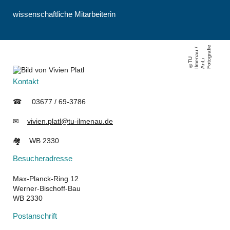
wissenschaftliche Mitarbeiterin
e
/
fi
T
U
Il
m
n
a
u
A
n
F
o
t
g
r
a
e
Li
o
Kontakt
☎ 03677 / 69-3786
✉
vivien.platl@tu-ilmenau.de
🏘 WB 2330
Besucheradresse
Max-Planck-Ring 12
Werner-Bischoff-Bau
WB 2330
Postanschrift