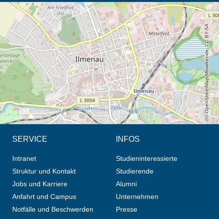
Öffnet die Anfahrtsbeschreibung in neuem Tab (Karte)
© OpenStreetMap-Mitwirkende, CC BY-SA
SERVICE
INFOS
Intranet
Studieninteressierte
Struktur und Kontakt
Studierende
Jobs und Karriere
Alumni
Anfahrt und Campus
Unternehmen
Notfälle und Beschwerden
Presse