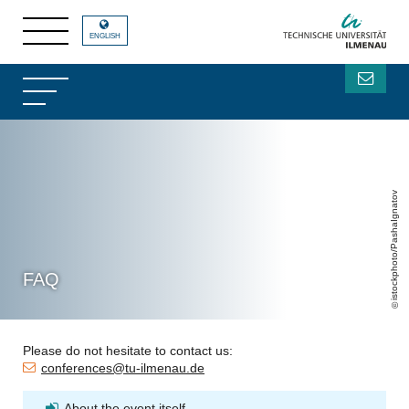
ENGLISH
istockphoto/PashaIgnatov
FAQ
Please do not hesitate to contact us:
conferences@tu-ilmenau.de
About the event itself