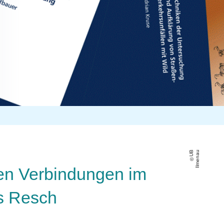
U
B
Il
m
e
n
a
u
ten Verbindungen im
ns Resch