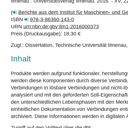
Ilmenau : Universitätsverlag Ilmenau, 2016. - XV, 2
(
Berichte aus dem Institut für Maschinen- und G
ISBN
978-3-86360-143-0
URN
urn:nbn:de:gbv:ilm1-2016000373
Preis (Druckausgabe): 18,30 €
Zugl.: Dissertation, Technische Universität Ilmenau
Inhalt
Produkte werden aufgrund funktionaler, herstellung
werden diese Komponenten durch diverse Verbindungs
Verbindungen in lösbare Verbindungen und nicht-lö
analysiert und mit den geforderten Soll-Eigenschaft
den unterschiedlichen Lebensphasen mit den Merkm
einheitlichen Dokumentation von Verbindungen entw
archiviert. Diese Informationen werden in digital
Zugriff auf den Volltext über die dbt: