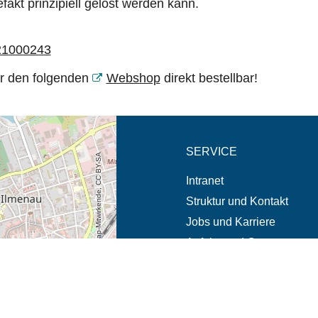
akt prinzipiell gelöst werden kann.
021000243
er den folgenden
Webshop
direkt bestellbar!
eschreibung in neuem
SERVICE
© OpenStreetMap-Mitwirkende, CC BY-SA
Intranet
Struktur und Kontakt
Jobs und Karriere
Anfahrt und Campus
Notfälle und Beschwerde
it