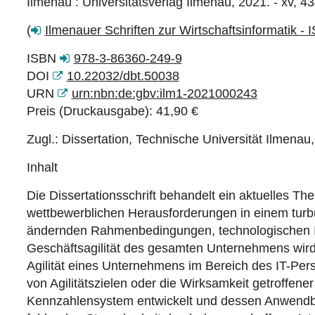
Ilmenau : Universitätsverlag Ilmenau, 2021. - xv, 43
(
Ilmenauer Schriften zur Wirtschaftsinformatik - 
ISBN
978-3-86360-249-9
DOI
10.22032/dbt.50038
URN
urn:nbn:de:gbv:ilm1-2021000243
Preis (Druckausgabe): 41,90 €
Zugl.: Dissertation, Technische Universität Ilmenau
Inhalt
Die Dissertationsschrift behandelt ein aktuelles
wettbewerblichen Herausforderungen in einem turbu
ändernden Rahmenbedingungen, technologischen Inn
Geschäftsagilität des gesamten Unternehmens wird e
Agilität eines Unternehmens im Bereich des IT-Pe
von Agilitätszielen oder die Wirksamkeit getroffe
Kennzahlensystem entwickelt und dessen Anwendbar