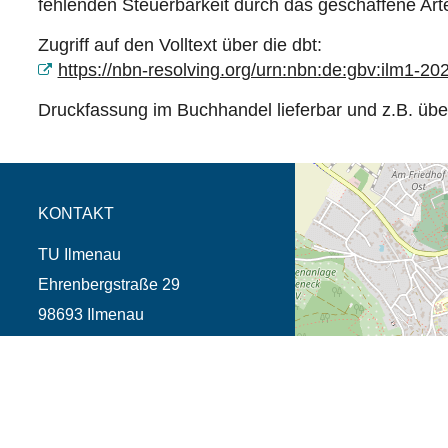
fehlenden Steuerbarkeit durch das geschaffene Artef
Zugriff auf den Volltext über die dbt:
https://nbn-resolving.org/urn:nbn:de:gbv:ilm1-2
Druckfassung im Buchhandel lieferbar und z.B. üb
Öffnet die Anfahrtsb
Tab (Karte)
KONTAKT
TU Ilmenau
Ehrenbergstraße 29
98693 Ilmenau
Telefon +49 3677 69-0
TU Ilmenau 2026
Datenschutz
Impressum
Barrierefreihe