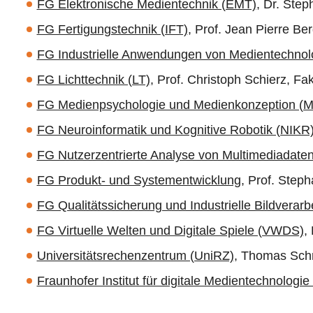
FG Elektronische Medientechnik (EMT)
, Dr. Step
FG Fertigungstechnik (IFT)
, Prof. Jean Pierre B
FG Industrielle Anwendungen von Medientechnol
FG Lichttechnik (LT)
, Prof. Christoph Schierz, Fa
FG Medienpsychologie und Medienkonzeption (
FG Neuroinformatik und Kognitive Robotik (NIKR
FG Nutzerzentrierte Analyse von Multimediadate
FG Produkt- und Systementwicklung
, Prof. Step
FG Qualitätssicherung und Industrielle Bildverar
FG Virtuelle Welten und Digitale Spiele (VWDS)
,
Universitätsrechenzentrum (UniRZ)
, Thomas Schr
Fraunhofer Institut für digitale Medientechnologi