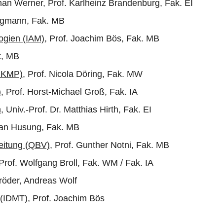
han Werner, Prof. Karlheinz Brandenburg, Fak. EI
ergmann, Fak. MB
ogien (IAM)
, Prof. Joachim Bös, Fak. MB
k, MB
MKMP)
, Prof. Nicola Döring, Fak. MW
)
, Prof. Horst-Michael Groß, Fak. IA
n
, Univ.-Prof. Dr. Matthias Hirth, Fak. EI
han Husung, Fak. MB
beitung (QBV)
, Prof. Gunther Notni, Fak. MB
 Prof. Wolfgang Broll, Fak. WM / Fak. IA
öder, Andreas Wolf
e (IDMT)
, Prof. Joachim Bös