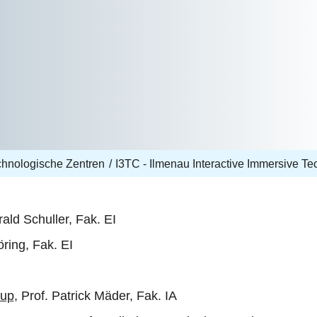
echnologische Zentren
I3TC - Ilmenau Interactive Immersive T
rald Schuller, Fak. EI
öring, Fak. EI
oup
, Prof. Patrick Mäder, Fak. IA