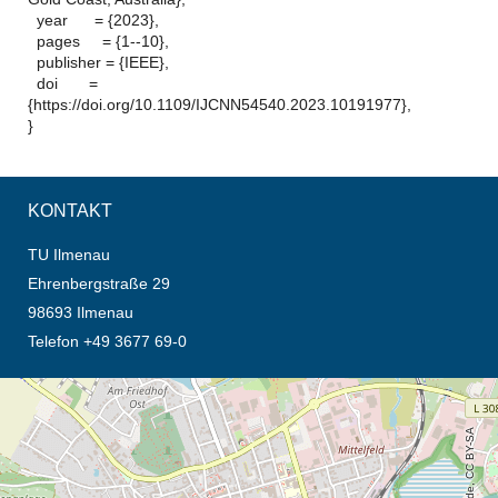
year = {2023},
pages = {1--10},
publisher = {IEEE},
doi =
{https://doi.org/10.1109/IJCNN54540.2023.10191977},
}
KONTAKT
TU Ilmenau
Ehrenbergstraße 29
98693 Ilmenau
Telefon +49 3677 69-0
Öffnet die Anfahrtsbeschreibung in neuem Tab (Karte)