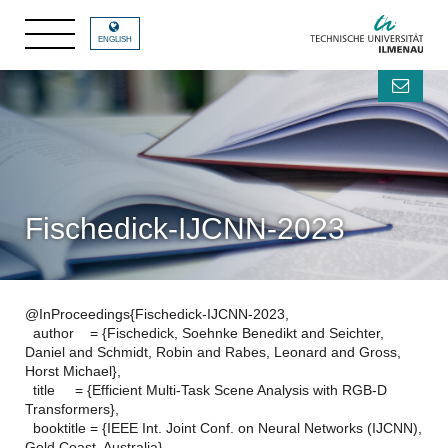
ENGLISH
Fischedick-IJCNN-2023
@InProceedings{Fischedick-IJCNN-2023,
author = {Fischedick, Soehnke Benedikt and Seichter,
Daniel and Schmidt, Robin and Rabes, Leonard and Gross,
Horst Michael},
title = {Efficient Multi-Task Scene Analysis with RGB-D
Transformers},
booktitle = {IEEE Int. Joint Conf. on Neural Networks (IJCNN),
Gold Coast, Australia},