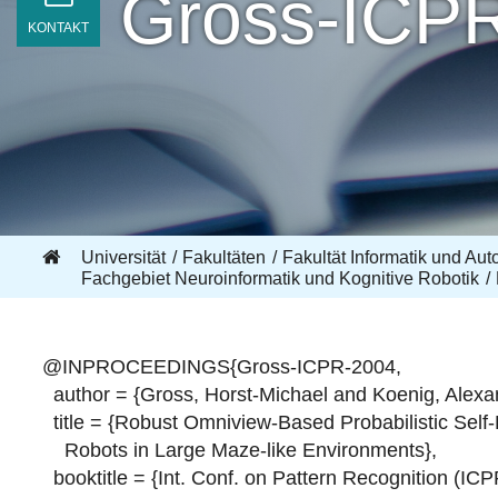
Gross-ICP
KONTAKT
Universität
Fakultäten
Fakultät Informatik und Aut
Fachgebiet Neuroinformatik und Kognitive Robotik
@INPROCEEDINGS{Gross-ICPR-2004,
author = {Gross, Horst-Michael and Koenig, Alexa
title = {Robust Omniview-Based Probabilistic Self-L
Robots in Large Maze-like Environments},
booktitle = {Int. Conf. on Pattern Recognition (ICP