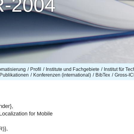
R-2004
omatisierung
Profil
Institute und Fachgebiete
Institut für T
Publikationen
Konferenzen (international)
BibTex
Gross-I
nder},
ocalization for Mobile
R)},