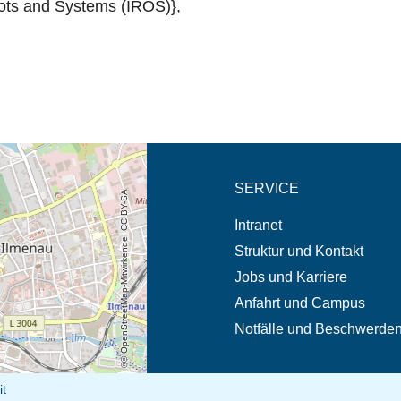
bots and Systems (IROS)},
eschreibung in neuem
SERVICE
© OpenStreetMap-Mitwirkende, CC BY-SA
Intranet
Struktur und Kontakt
Jobs und Karriere
Anfahrt und Campus
Notfälle und Beschwerde
it