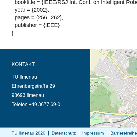
booktitle = {IEEE/RSJ Int. Conf. on Intelligent Ro
year = {2002},
pages = {256--262},
publisher = {IEEE}
}
Öffnet die Anfahrtsb
Tab (Karte)
KONTAKT
TU Ilmenau
Ehrenbergstraße 29
98693 Ilmenau
Telefon +49 3677 69-0
TU Ilmenau 2026
Datenschutz
Impressum
Barrierefreihe