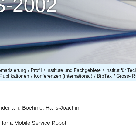
S-2002
omatisierung
Profil
Institute und Fachgebiete
Institut für T
Publikationen
Konferenzen (international)
BibTex
Gross-I
xander and Boehme, Hans-Joachim
n for a Mobile Service Robot