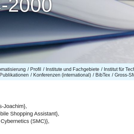
-2000
omatisierung
Profil
Institute und Fachgebiete
Institut für T
Publikationen
Konferenzen (international)
BibTex
Gross-S
s-Joachim},
bile Shopping Assistant},
 Cybernetics (SMC)},