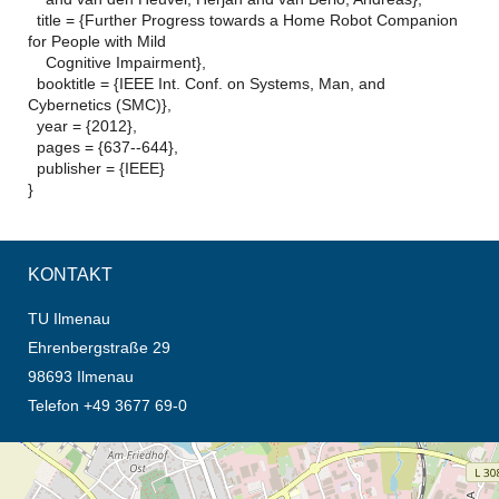
title = {Further Progress towards a Home Robot Companion
for People with Mild
Cognitive Impairment},
booktitle = {IEEE Int. Conf. on Systems, Man, and
Cybernetics (SMC)},
year = {2012},
pages = {637--644},
publisher = {IEEE}
}
KONTAKT
TU Ilmenau
Ehrenbergstraße 29
98693 Ilmenau
Telefon +49 3677 69-0
Öffnet die Anfahrtsbeschreibung in neuem Tab (Karte)