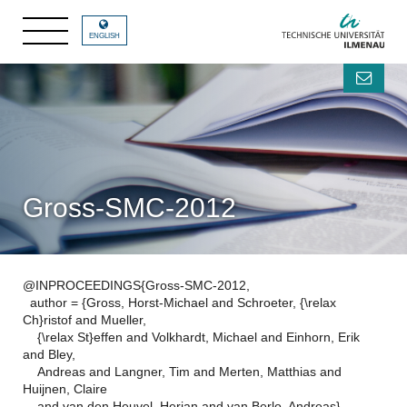
ENGLISH
Gross-SMC-2012
@INPROCEEDINGS{Gross-SMC-2012,
author = {Gross, Horst-Michael and Schroeter, {\relax
Ch}ristof and Mueller,
{\relax St}effen and Volkhardt, Michael and Einhorn, Erik
and Bley,
Andreas and Langner, Tim and Merten, Matthias and
Huijnen, Claire
and van den Heuvel, Herjan and van Berlo, Andreas},