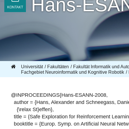
Hans-ESA
KONTAKT
Universität
Fakultäten
Fakultät Informatik und Aut
Fachgebiet Neuroinformatik und Kognitive Robotik
@INPROCEEDINGS{Hans-ESANN-2008,
author = {Hans, Alexander and Schneegass, Daniel
{\relax St}effen},
title = {Safe Exploration for Reinforcement Learnin
booktitle = {Europ. Symp. on Artificial Neural Net