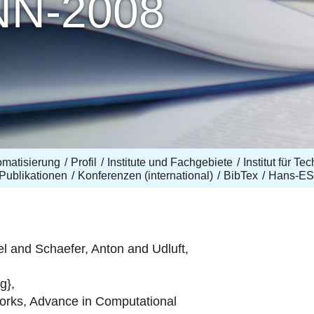
NN-2008
omatisierung
Profil
Institute und Fachgebiete
Institut für T
Publikationen
Konferenzen (international)
BibTex
Hans-E
 and Schaefer, Anton and Udluft,
g},
works, Advance in Computational