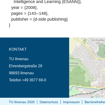
Intelligence and Learning (ESANN)},
year = {2008},
pages = {143--148},
publisher = {d-side publishing}
}
Öffnet die Anfahrtsb
Tab (Karte)
KONTAKT
TU Ilmenau
Ehrenbergstraße 29
98693 Ilmenau
Telefon +49 3677 69-0
TU Ilmenau 2026
Datenschutz
Impressum
Barrierefreihe