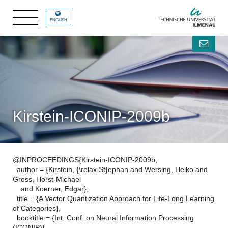
ENGLISH
Kirstein-ICONIP-2009b
@INPROCEEDINGS{Kirstein-ICONIP-2009b,
author = {Kirstein, {\relax St}ephan and Wersing, Heiko and
Gross, Horst-Michael
and Koerner, Edgar},
title = {A Vector Quantization Approach for Life-Long Learning
of Categories},
booktitle = {Int. Conf. on Neural Information Processing
(ICONIP)},