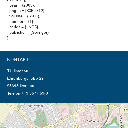
year = {2009},
pages = {805--812},
volume = {5506},
number = {1},
series = {LNCS},
publisher = {Springer}
}
KONTAKT
TU Ilmenau
Ehrenbergstraße 29
98693 Ilmenau
Telefon +49 3677 69-0
Öffnet die Anfahrtsbeschreibung in neuem Tab (Karte)