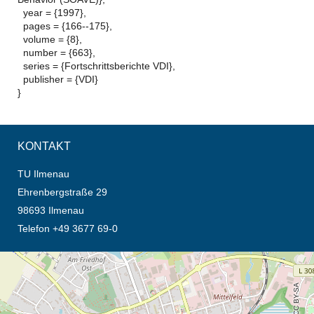
year = {1997},
pages = {166--175},
volume = {8},
number = {663},
series = {Fortschrittsberichte VDI},
publisher = {VDI}
}
KONTAKT
TU Ilmenau
Ehrenbergstraße 29
98693 Ilmenau
Telefon +49 3677 69-0
Öffnet die Anfahrtsbeschreibung in neuem Tab (Karte)