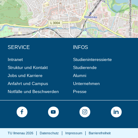
© OpenStreetMap-Mitwirkende, CC BY-SA
SERVICE
INFOS
Intranet
Studieninteressierte
Struktur und Kontakt
Studierende
Jobs und Karriere
Alumni
Anfahrt und Campus
Unternehmen
Notfälle und Beschwerden
Presse
TU Ilmenau 2026
Datenschutz
Impressum
Barrierefreiheit