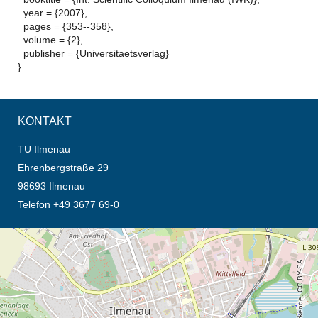
year = {2007},
pages = {353--358},
volume = {2},
publisher = {Universitaetsverlag}
}
KONTAKT
TU Ilmenau
Ehrenbergstraße 29
98693 Ilmenau
Telefon +49 3677 69-0
Öffnet die Anfahrtsbeschreibung in neuem Tab (Karte)