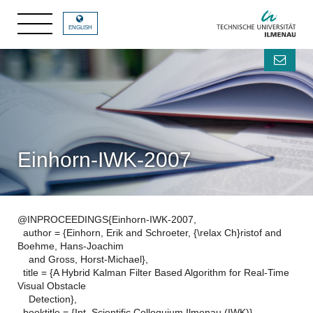
ENGLISH
Einhorn-IWK-2007
@INPROCEEDINGS{Einhorn-IWK-2007,
author = {Einhorn, Erik and Schroeter, {\relax Ch}ristof and
Boehme, Hans-Joachim
and Gross, Horst-Michael},
title = {A Hybrid Kalman Filter Based Algorithm for Real-Time
Visual Obstacle
Detection},
booktitle = {Int. Scientific Colloquium Ilmenau (IWK)},