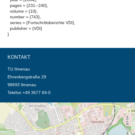
pages = {231--240},
volume = {10},
number = {743},
series = {Fortschrittsberichte VDI},
publisher = {VDI}
}
KONTAKT
TU Ilmenau
Ehrenbergstraße 29
98693 Ilmenau
Telefon +49 3677 69-0
Öffnet die Anfahrtsbeschreibung in neuem Tab (Karte)