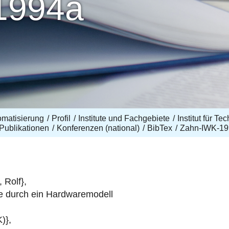
1994a
omatisierung
Profil
Institute und Fachgebiete
Institut für T
Publikationen
Konferenzen (national)
BibTex
Zahn-IWK-19
 Rolf},
le durch ein Hardwaremodell
)},