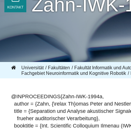
Zahn-IWK-
KONTAKT
Universität
Fakultäten
Fakultät Informatik und Aut
Fachgebiet Neuroinformatik und Kognitive Robotik
@INPROCEEDINGS{Zahn-IWK-1994a,
author = {Zahn, {\relax Th}omas Peter and Nestler,
title = {Separation und Analyse akustischer Signa
frueher auditorischer Verarbeitung},
booktitle = {Int. Scientific Colloquium Ilmenau (IWK