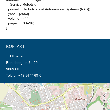
Service Robots},
journal = {Robotics and Autonomous Systems (RAS)},
year = {2003},
volume = {44},
pages = {83--96}
}
KONTAKT
TU Ilmenau
Ehrenbergstraße 29
98693 Ilmenau
Telefon +49 3677 69-0
Öffnet die Anfahrtsbeschreibung in neuem Tab (Karte)