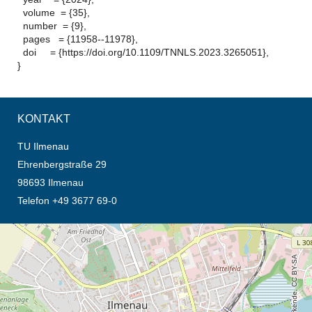
volume = {35},
number = {9},
pages = {11958--11978},
doi = {https://doi.org/10.1109/TNNLS.2023.3265051},
}
KONTAKT
TU Ilmenau
Ehrenbergstraße 29
98693 Ilmenau
Telefon +49 3677 69-0
Öffnet die Anfahrtsbeschreibung in neuem Tab (Karte)