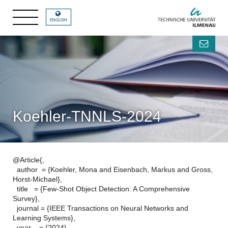
ENGLISH
Koehler-TNNLS-2024
@Article{,
author = {Koehler, Mona and Eisenbach, Markus and Gross,
Horst-Michael},
title = {Few-Shot Object Detection: A Comprehensive
Survey},
journal = {IEEE Transactions on Neural Networks and
Learning Systems},
year = {2024},