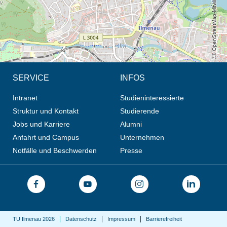
© OpenStreetMap-Mitwirkende, CC BY-SA
SERVICE
INFOS
Intranet
Studieninteressierte
Struktur und Kontakt
Studierende
Jobs und Karriere
Alumni
Anfahrt und Campus
Unternehmen
Notfälle und Beschwerden
Presse
TU Ilmenau 2026
Datenschutz
Impressum
Barrierefreiheit