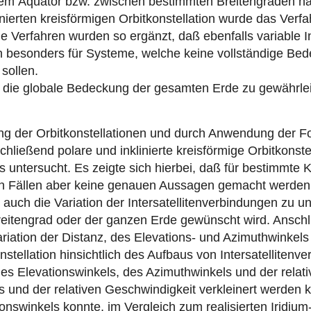
em Äquator bzw. zwischen bestimmten Breitengraden na
nierten kreisförmigen Orbitkonstellation wurde das Ver
e Verfahren wurden so ergänzt, daß ebenfalls variable 
 sich besonders für Systeme, welche keine vollständige 
sollen.
m die globale Bedeckung der gesamten Erde zu gewährlei
ng der Orbitkonstellationen und durch Anwendung der F
hließend polare und inklinierte kreisförmige Orbitkonst
untersucht. Es zeigte sich hierbei, daß für bestimmte Ko
 Fällen aber keine genauen Aussagen gemacht werden ko
uch die Variation der Intersatellitenverbindungen zu unt
itengrad oder der ganzen Erde gewünscht wird. Anschli
Variation der Distanz, des Elevations- und Azimuthwinkel
onstellation hinsichtlich des Aufbaus von Intersatelliten
 des Elevationswinkels, des Azimuthwinkels und der relati
s und der relativen Geschwindigkeit verkleinert werden k
onswinkels konnte, im Vergleich zum realisierten Iridium