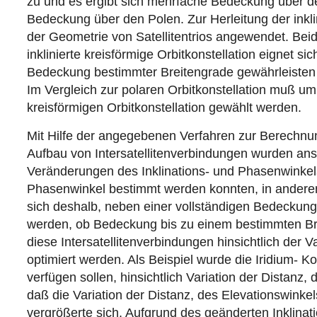
zu und es ergibt sich mehrfache Bedeckung über d
Bedeckung über den Polen. Zur Herleitung der inkli
der Geometrie von Satellitentrios angewendet. Beid
inklinierte kreisförmige Orbitkonstellation eignet
Bedeckung bestimmter Breitengrade gewährleisten 
Im Vergleich zur polaren Orbitkonstellation muß u
kreisförmigen Orbitkonstellation gewählt werden.
Mit Hilfe der angegebenen Verfahren zur Berechnu
Aufbau von Intersatellitenverbindungen wurden ansc
Veränderungen des Inklinations- und Phasenwinkels 
Phasenwinkel bestimmt werden konnten, in anderen
sich deshalb, neben einer vollständigen Bedeckung a
werden, ob Bedeckung bis zu einem bestimmten Bre
diese Intersatellitenverbindungen hinsichtlich der 
optimiert werden. Als Beispiel wurde die Iridium- K
verfügen sollen, hinsichtlich Variation der Distanz,
daß die Variation der Distanz, des Elevationswinkel
vergrößerte sich. Aufgrund des geänderten Inklinati