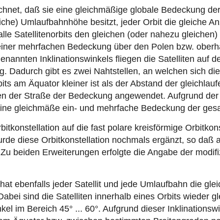
ichnet, daß sie eine gleichmäßige globale Bedeckung der
he) Umlaufbahnhöhe besitzt, jeder Orbit die gleiche Anza
lle Satellitenorbits den gleichen (oder nahezu gleichen) 
iner mehrfachen Bedeckung über den Polen bzw. oberhal
annten Inklinationswinkels fliegen die Satelliten auf de
ng. Dadurch gibt es zwei Nahtstellen, an welchen sich di
 am Äquator kleiner ist als der Abstand der gleichlaufe
ren der Straße der Bedeckung angewendet. Aufgrund der
 eine gleichmäße ein- und mehrfache Bedeckung der ges
itkonstellation auf die fast polare kreisförmige Orbitkon
rde diese Orbitkonstellation nochmals ergänzt, so daß 
Zu beiden Erweiterungen erfolgte die Angabe der modif
on hat ebenfalls jeder Satellit und jede Umlaufbahn die 
 Dabei sind die Satelliten innerhalb eines Orbits wieder g
kel im Bereich 45° ... 60°. Aufgrund dieser Inklination