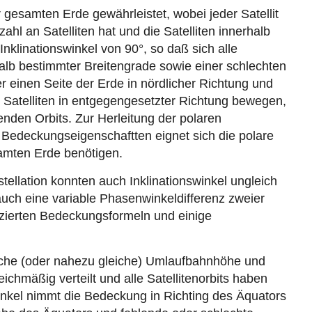
 gesamten Erde gewährleistet, wobei jeder Satellit
hl an Satelliten hat und die Satelliten innerhalb
Inklinationswinkel von 90°, so daß sich alle
b bestimmter Breitengrade sowie einer schlechten
r einen Seite der Erde in nördlicher Richtung und
e Satelliten in entgegengesetzter Richtung bewegen,
nden Orbits. Zur Herleitung der polaren
 Bedeckungseigenschaftten eignet sich die polare
amten Erde benötigen.
stellation konnten auch Inklinationswinkel ungleich
auch eine variable Phasenwinkeldifferenz zweier
izierten Bedeckungsformeln und einige
gleiche (oder nahezu gleiche) Umlaufbahnhöhe und
leichmäßig verteilt und alle Satellitenorbits haben
swinkel nimmt die Bedeckung in Richting des Äquators