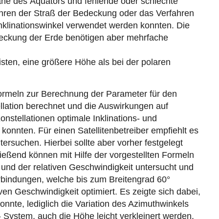
he des Äquators und fehlende oder schlechte
fahren der Straß der Bedeckung oder das Verfahren
Inklinationswinkel verwendet werden konnten. Die
Bedeckung der Erde benötigen aber mehrfache
sten, eine größere Höhe als bei der polaren
ormeln zur Berechnung der Parameter für den
ellation berechnet und die Auswirkungen auf
nstellationen optimale Inklinations- und
nnten. Für einen Satellitenbetreiber empfiehlt es
ersuchen. Hierbei sollte aber vorher festgelegt
eßend können mit Hilfe der vorgestellten Formeln
s und der relativen Geschwindigkeit untersucht und
verbindungen, welche bis zum Breitengrad 60°
ven Geschwindigkeit optimiert. Es zeigte sich dabei,
onnte, lediglich die Variation des Azimuthwinkels
- System, auch die Höhe leicht verkleinert werden.