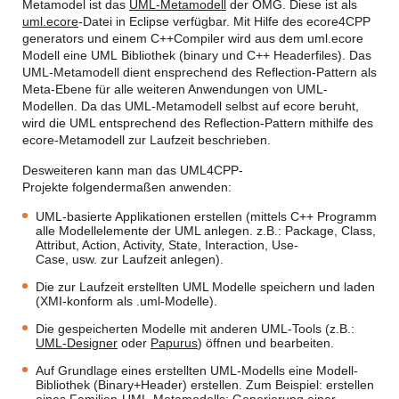
Metamodel ist das
UML-Metamodell
der OMG. Diese ist als
uml.ecore
-Datei in Eclipse verfügbar. Mit Hilfe des ecore4CPP
generators und einem C++Compiler wird aus dem uml.ecore
Modell eine UML Bibliothek (binary und C++ Headerfiles). Das
UML-Metamodell dient ensprechend des Reflection-Pattern als
Meta-Ebene für alle weiteren Anwendungen von UML-
Modellen. Da das UML-Metamodell selbst auf ecore beruht,
wird die UML entsprechend des Reflection-Pattern mithilfe des
ecore-Metamodell zur Laufzeit beschrieben.
Desweiteren kann man das UML4CPP-
Projekte folgendermaßen anwenden:
UML-basierte Applikationen erstellen (mittels C++ Programm
alle Modellelemente der UML anlegen. z.B.: Package, Class,
Attribut, Action, Activity, State, Interaction, Use-
Case, usw. zur Laufzeit anlegen).
Die zur Laufzeit erstellten UML Modelle speichern und laden
(XMI-konform als .uml-Modelle).
Die gespeicherten Modelle mit anderen UML-Tools (z.B.:
UML-Designer
oder
Papurus
) öffnen und bearbeiten.
Auf Grundlage eines erstellten UML-Modells eine Modell-
Bibliothek (Binary+Header) erstellen. Zum Beispiel: erstellen
eines Familien-UML-Metamodells; Generierung einer