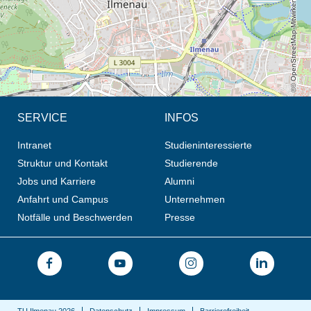
© OpenStreetMap-Mitwirkende, CC BY-SA
SERVICE
INFOS
Intranet
Studieninteressierte
Struktur und Kontakt
Studierende
Jobs und Karriere
Alumni
Anfahrt und Campus
Unternehmen
Notfälle und Beschwerden
Presse
TU Ilmenau 2026
Datenschutz
Impressum
Barrierefreiheit