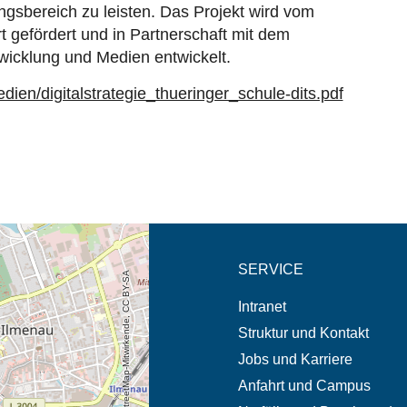
ungsbereich zu leisten. Das Projekt wird vom
t gefördert und in Partnerschaft mit dem
ntwicklung und Medien entwickelt.
dien/digitalstrategie_thueringer_schule-dits.pdf
eschreibung in neuem
SERVICE
© OpenStreetMap-Mitwirkende, CC BY-SA
Intranet
Struktur und Kontakt
Jobs und Karriere
Anfahrt und Campus