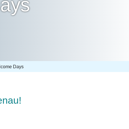
ays
lcome Days
enau!