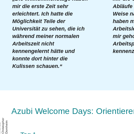
mir die erste Zeit sehr
Abläufe
erleichtert. Ich hatte die
Weise n
Möglichkeit Teile der
haben mi
Universität zu sehen, die ich
Arbeitsl
während meiner normalen
mir geh
Arbeitszeit nicht
Arbeitsp
kennengelernt hätte und
kennenz
konnte dort hinter die
Kulissen schauen.“
Azubi Welcome Days: Orientier
r
h
m
/
p