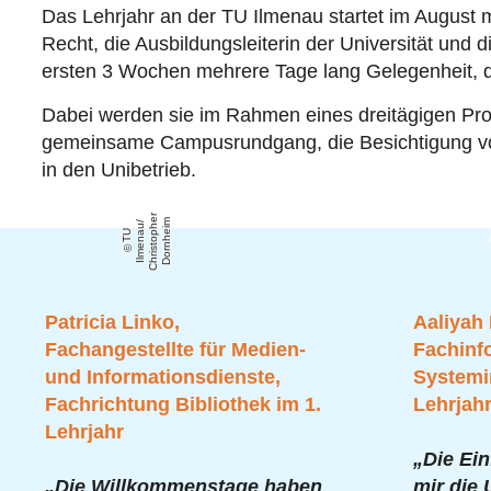
Das Lehrjahr an der TU Ilmenau startet im August m
Recht, die Ausbildungsleiterin der Universität und 
ersten 3 Wochen mehrere Tage lang Gelegenheit, d
Dabei werden sie im Rahmen eines dreitägigen Pro
gemeinsame Campusrundgang, die Besichtigung vo
in den Unibetrieb.
r
e
m
/
T
U
Il
m
e
n
a
u
C
h
ri
s
t
o
p
h
D
o
r
n
h
ei
Patricia Linko,
Aaliyah 
Fachangestellte für Medien-
Fachinfo
und Informationsdienste,
Systemin
Fachrichtung Bibliothek im 1.
Lehrjah
Lehrjahr
„Die Ei
„Die Willkommenstage haben
mir die 