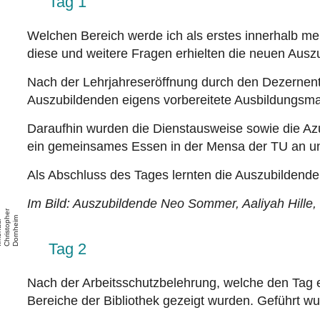
Tag 1
Welchen Bereich werde ich als erstes innerhalb me
diese und weitere Fragen erhielten die neuen Auszu
Nach der Lehrjahreseröffnung durch den Dezernent
Auszubildenden eigens vorbereitete Ausbildungsmap
Daraufhin wurden die Dienstausweise sowie die Azu
ein gemeinsames Essen in der Mensa der TU an und
Als Abschluss des Tages lernten die Auszubildend
Im Bild:
Auszubildende Neo Sommer, Aaliyah Hille, P
r
h
m
/
p
Tag 2
Nach der Arbeitsschutzbelehrung, welche den Tag er
Bereiche der Bibliothek gezeigt wurden. Geführt wu