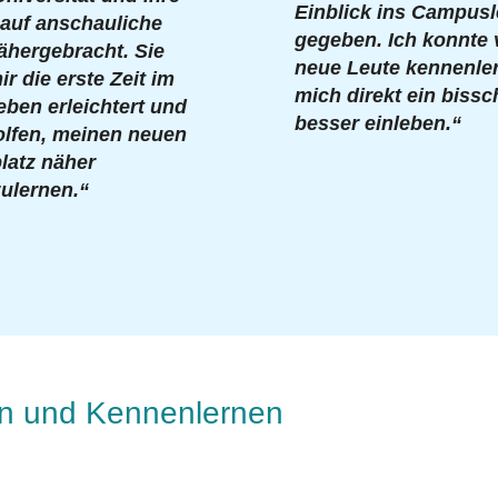
Einblick ins Campus
 auf anschauliche
gegeben. Ich konnte 
ähergebracht. Sie
neue Leute kennenle
r die erste Zeit im
mich direkt ein biss
eben erleichtert und
besser einleben.“
olfen, meinen neuen
latz näher
ulernen.“
en und Kennenlernen