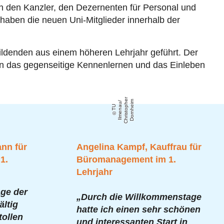
ch den Kanzler, den Dezernenten für Personal und
 haben die neuen Uni-Mitglieder innerhalb der
ldenden aus einem höheren Lehrjahr geführt. Der
 das gegenseitige Kennenlernen und das Einleben
r
e
m
/
T
U
Il
m
e
n
a
u
C
h
ri
s
t
o
p
h
D
o
r
n
h
ei
nn für
Angelina Kampf,
Kauffrau für
1.
Büromanagement im 1.
Lehrjahr
ge der
„Durch die Willkommenstage
ältig
hatte ich einen sehr schönen
tollen
und interessanten Start in