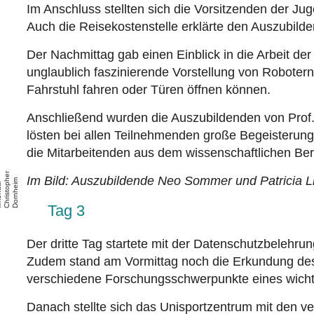
Im Anschluss stellten sich die Vorsitzenden der Ju
Auch die Reisekostenstelle erklärte den Auszubild
Der Nachmittag gab einen Einblick in die Arbeit d
unglaublich faszinierende Vorstellung von Roboter
Fahrstuhl fahren oder Türen öffnen können.
Anschließend wurden die Auszubildenden von Prof.
lösten bei allen Teilnehmenden große Begeisterun
die Mitarbeitenden aus dem wissenschaftlichen Ber
r
Im Bild:
Auszubildende Neo Sommer und Patricia Linko
h
m
/
p
Tag 3
Der dritte Tag startete mit der Datenschutzbelehru
Zudem stand am Vormittag noch die Erkundung des
verschiedene Forschungsschwerpunkte eines wicht
Danach stellte sich das Unisportzentrum mit den v