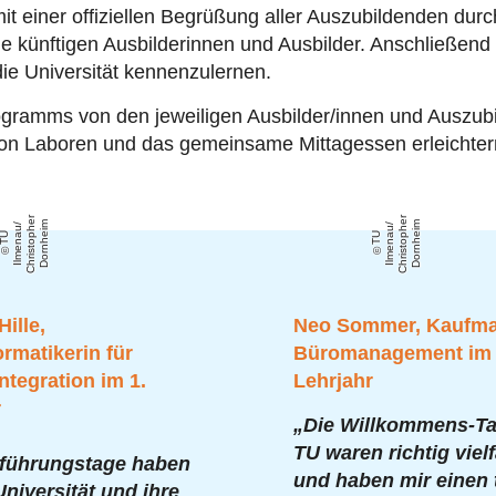
it einer offiziellen Begrüßung aller Auszubildenden dur
die künftigen Ausbilderinnen und Ausbilder. Anschließend
ie Universität kennenzulernen.
gramms von den jeweiligen Ausbilder/innen und Auszubi
n Laboren und das gemeinsame Mittagessen erleichtern
r
r
e
m
e
m
/
/
T
U
Il
m
e
n
a
u
C
h
ri
s
t
o
p
h
D
o
r
n
h
ei
T
U
Il
m
e
n
a
u
C
h
ri
s
t
o
p
h
D
o
r
n
h
ei
Hille,
Neo Sommer, Kaufma
rmatikerin für
Büromanagement im 
tegration im 1.
Lehrjahr
r
„Die Willkommens-Ta
TU waren richtig vielf
nführungstage haben
und haben mir einen 
Universität und ihre