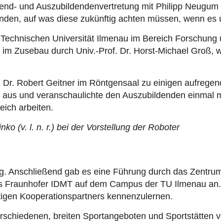
gend- und Auszubildendenvertretung mit Philipp Neugum u
enden, auf was diese zukünftig achten müssen, wenn es 
er Technischen Universität Ilmenau im Bereich Forschun
n im Zusebau durch Univ.-Prof. Dr. Horst-Michael Groß, 
 Dr. Robert Geitner im Röntgensaal zu einigen aufrege
g aus und veranschaulichte den Auszubildenden einmal 
eich arbeiten.
 (v. l. n. r.) bei der Vorstellung der Roboter
ng. Anschließend gab es eine Führung durch das Zentrum 
 Fraunhofer IDMT auf dem Campus der TU Ilmenau an. Hi
igen Kooperationspartners kennenzulernen.
erschiedenen, breiten Sportangeboten und Sportstätten 