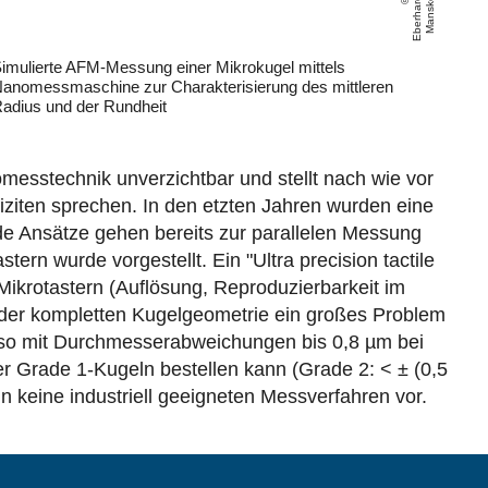
E
b
e
r
h
a
r
d
M
a
n
s
k
e
imulierte AFM-Messung einer Mikrokugel mittels
anomessmaschine zur Charakterisierung des mittleren
adius und der Rundheit
messtechnik unverzichtbar und stellt nach wie vor
ziten sprechen. In den etzten Jahren wurden eine
e Ansätze gehen bereits zur parallelen Messung
ern wurde vorgestellt. Ein "Ultra precision tactile
ikrotastern (Auflösung, Reproduzierbarkeit im
 der kompletten Kugelgeometrie ein großes Problem
also mit Durchmesserabweichungen bis 0,8 µm bei
er Grade 1-Kugeln bestellen kann (Grade 2: < ± (0,5
n keine industriell geeigneten Messverfahren vor.