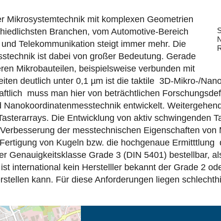
er Mikrosystemtechnik mit komplexen Geometrien
S
schiedlichsten Branchen, vom Automotive-Bereich
N
 und Telekommunikation steigt immer mehr. Die
R
stechnik ist dabei von großer Bedeutung. Gerade
ren Mikrobauteilen, beispielsweise verbunden mit
n deutlich unter 0,1 µm ist die taktile 3D-Mikro-/Nano
tlich muss man hier von beträchtlichen Forschungsdefi
nd Nanokoordinatenmesstechnik entwickelt. Weitergehend
Tasterarrays. Die Entwicklung von aktiv schwingenden Tast
r Verbesserung der messtechnischen Eigenschaften von M
 Fertigung von Kugeln bzw. die hochgenaue Ermitttlung
er Genauigkeitsklasse Grade 3 (DIN 5401) bestellbar, 
st international kein Herstelller bekannt der Grade 2 od
rstellen kann. Für diese Anforderungen liegen schlechthi
eschreibung in neuem