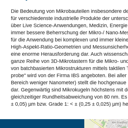
Die Bedeutung von Mikrobauteilen insbesondere d
für verschiedenste industrielle Produkte der unter
über Live Science-Anwendungen, Medizin, Energie
immer bessere Beherrschung der Mikro-/ Nano-Mes
für die Anwendung bei komplexen und immer kleine
High-Aspekt-Ratio-Geometrien und Messunsicherheite
eine enorme Herausforderung dar. Auch wissenschaf
ganze Reihe von 3D-Mikrotastern für die Mikro- u
von batchbasierten Mikrostrukturen mittels taktilen 
probe" wird von der Firma IBS angeboten. Bei alle
Bereich weniger Nanometer) stellt die hochgenaue
dar. Gegenwärtig sind Mikrokugeln höchstens mit d
gleichzeitiger Rundheitsabweichung von 80 nm. Es i
± 0,05) µm bzw. Grade 1: < ± (0,25 ± 0,025) µm) he
Öffnet die Anfahrtsb
Tab (Karte)