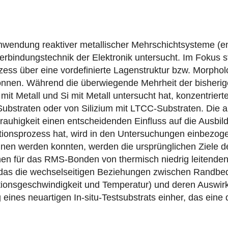
nwendung reaktiver metallischer Mehrschichtsysteme (e
rbindungstechnik der Elektronik untersucht. Im Fokus s
ss über eine vordefinierte Lagenstruktur bzw. Morpholog
u können. Während die überwiegende Mehrheit der bishe
mit Metall und Si mit Metall untersucht hat, konzentrier
bstraten oder von Silizium mit LTCC-Substraten. Die 
rauhigkeit einen entscheidenden Einfluss auf die Ausbil
ionsprozess hat, wird in den Untersuchungen einbezoge
nen werden konnten, werden die ursprünglichen Ziele de
n für das RMS-Bonden von thermisch niedrig leitende
n, das die wechselseitigen Beziehungen zwischen Randbed
ionsgeschwindigkeit und Temperatur) und deren Auswirk
g eines neuartigen In-situ-Testsubstrats einher, das ei