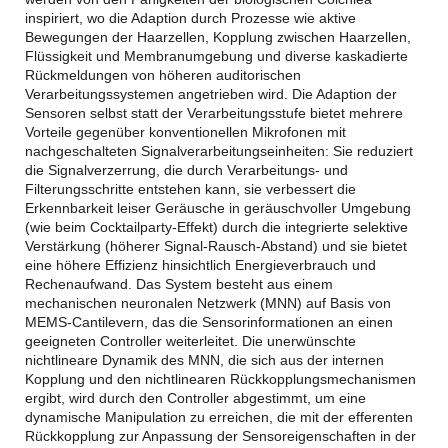
inspiriert, wo die Adaption durch Prozesse wie aktive
Bewegungen der Haarzellen, Kopplung zwischen Haarzellen,
Flüssigkeit und Membranumgebung und diverse kaskadierte
Rückmeldungen von höheren auditorischen
Verarbeitungssystemen angetrieben wird. Die Adaption der
Sensoren selbst statt der Verarbeitungsstufe bietet mehrere
Vorteile gegenüber konventionellen Mikrofonen mit
nachgeschalteten Signalverarbeitungseinheiten: Sie reduziert
die Signalverzerrung, die durch Verarbeitungs- und
Filterungsschritte entstehen kann, sie verbessert die
Erkennbarkeit leiser Geräusche in geräuschvoller Umgebung
(wie beim Cocktailparty-Effekt) durch die integrierte selektive
Verstärkung (höherer Signal-Rausch-Abstand) und sie bietet
eine höhere Effizienz hinsichtlich Energieverbrauch und
Rechenaufwand. Das System besteht aus einem
mechanischen neuronalen Netzwerk (MNN) auf Basis von
MEMS-Cantilevern, das die Sensorinformationen an einen
geeigneten Controller weiterleitet. Die unerwünschte
nichtlineare Dynamik des MNN, die sich aus der internen
Kopplung und den nichtlinearen Rückkopplungsmechanismen
ergibt, wird durch den Controller abgestimmt, um eine
dynamische Manipulation zu erreichen, die mit der efferenten
Rückkopplung zur Anpassung der Sensoreigenschaften in der