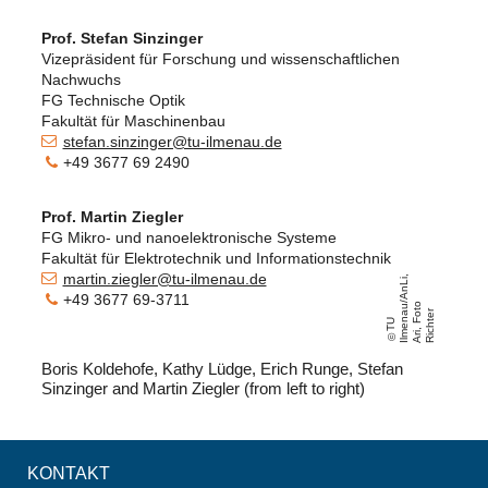
Prof. Stefan Sinzinger
Vizepräsident für Forschung und wissenschaftlichen
Nachwuchs
FG Technische Optik
Fakultät für Maschinenbau
stefan.sinzinger@tu-ilmenau.de
+49 3677 69 2490
Prof. Martin Ziegler
FG Mikro- und nanoelektronische Systeme
Fakultät für Elektrotechnik und Informationstechnik
martin.ziegler@tu-ilmenau.de
,
+49 3677 69-3711
u
/
o
a
o
t
r
T
U
Il
m
e
n
A
n
Li
A
ri
,
F
Ri
c
h
t
e
Boris Koldehofe, Kathy Lüdge, Erich Runge, Stefan
Sinzinger and Martin Ziegler (from left to right)
KONTAKT