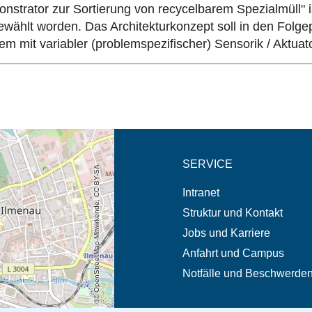
strator zur Sortierung von recycelbarem Spezialmüll" ist
hlt worden. Das Architekturkonzept soll in den Folgepha
em mit variabler (problemspezifischer) Sensorik / Aktuat
eschreibung in neuem
SERVICE
© OpenStreetMap-Mitwirkende, CC BY-SA
Intranet
Struktur und Kontakt
Jobs und Karriere
Anfahrt und Campus
Notfälle und Beschwerde