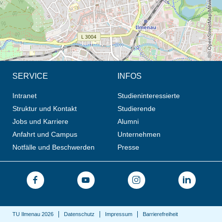
© OpenStreetMap-Mitwirkende, CC BY-SA
SERVICE
INFOS
Intranet
Studieninteressierte
Struktur und Kontakt
Studierende
Jobs und Karriere
Alumni
Anfahrt und Campus
Unternehmen
Notfälle und Beschwerden
Presse
TU Ilmenau 2026
Datenschutz
Impressum
Barrierefreiheit