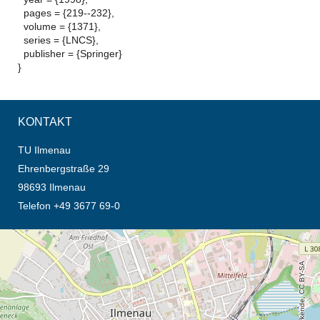
pages = {219--232},
volume = {1371},
series = {LNCS},
publisher = {Springer}
}
KONTAKT
TU Ilmenau
Ehrenbergstraße 29
98693 Ilmenau
Telefon +49 3677 69-0
Öffnet die Anfahrtsbeschreibung in neuem Tab (Karte)