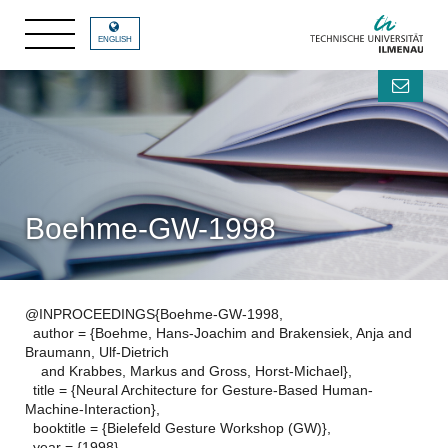
ENGLISH
Boehme-GW-1998
@INPROCEEDINGS{Boehme-GW-1998,
author = {Boehme, Hans-Joachim and Brakensiek, Anja and
Braumann, Ulf-Dietrich
and Krabbes, Markus and Gross, Horst-Michael},
title = {Neural Architecture for Gesture-Based Human-
Machine-Interaction},
booktitle = {Bielefeld Gesture Workshop (GW)},
year = {1998},