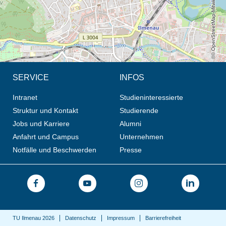
© OpenStreetMap-Mitwirkende, CC BY-SA
SERVICE
INFOS
Intranet
Studieninteressierte
Struktur und Kontakt
Studierende
Jobs und Karriere
Alumni
Anfahrt und Campus
Unternehmen
Notfälle und Beschwerden
Presse
TU Ilmenau 2026
Datenschutz
Impressum
Barrierefreiheit