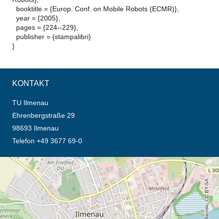
booktitle = {Europ. Conf. on Mobile Robots (ECMR)},
year = {2005},
pages = {224--229},
publisher = {stampalibri}
}
KONTAKT
TU Ilmenau
Ehrenbergstraße 29
98693 Ilmenau
Telefon +49 3677 69-0
Öffnet die Anfahrtsbeschreibung in neuem Tab (Karte)