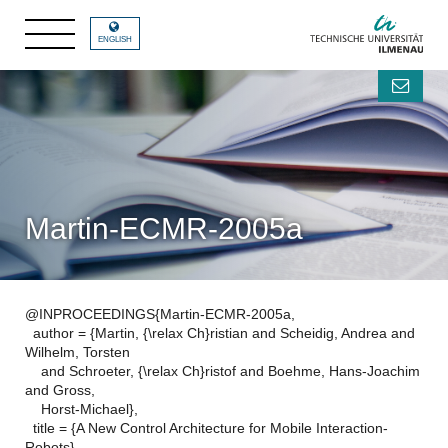
ENGLISH
Martin-ECMR-2005a
@INPROCEEDINGS{Martin-ECMR-2005a,
author = {Martin, {\relax Ch}ristian and Scheidig, Andrea and
Wilhelm, Torsten
and Schroeter, {\relax Ch}ristof and Boehme, Hans-Joachim
and Gross,
Horst-Michael},
title = {A New Control Architecture for Mobile Interaction-
Robots},