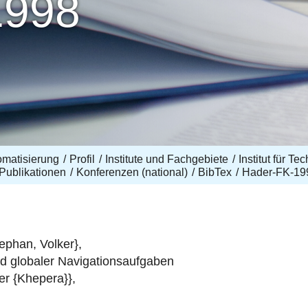
1998
omatisierung
Profil
Institute und Fachgebiete
Institut für T
Publikationen
Konferenzen (national)
BibTex
Hader-FK-19
phan, Volker},
nd globaler Navigationsaufgaben
er {Khepera}},