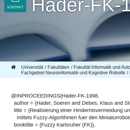
Hader-FK-
KONTAKT
Universität
Fakultäten
Fakultät Informatik und Aut
Fachgebiet Neuroinformatik und Kognitive Robotik
@INPROCEEDINGS{Hader-FK-1998,
author = {Hader, Soeren and Debes, Klaus and Ste
title = {Realisierung einer Hindernisvermeidung u
mittels Fuzzy-Algorithmen fuer den Miniaturrobot
booktitle = {Fuzzy Karlsruher (FK)},