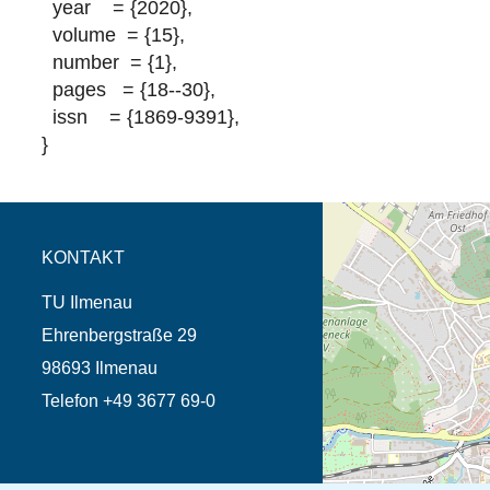
year = {2020},
volume = {15},
number = {1},
pages = {18--30},
issn = {1869-9391},
}
Öffnet die Anfahrtsb
Tab (Karte)
KONTAKT
TU Ilmenau
Ehrenbergstraße 29
98693 Ilmenau
Telefon +49 3677 69-0