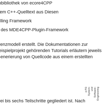
bibliothek von ecore4CPP
arem C++-Quelltext aus Diesen
elling Framework
lfe des MDE4CPP-Plugin-Framework
nzmodell erstellt. Die Dokumentationen zur
ispielprojekt gehörenden Tutorials erläutern jeweils
Generierung von Quellcode aus einem erstellten
F
G
S
y
s
t
e
m
-
u
n
d
S
o
f
t
w
a
r
e
-
E
n
gi
n
e
e
ri
n
g
ei bis sechs Teilschritte gegliedert ist. Nach