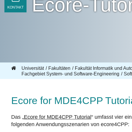
Ecore-Tutor
KONTAKT
Universität
Fakultäten
Fakultät Informatik und Aut
Fachgebiet System- und Software-Engineering
Sof
Ecore for MDE4CPP Tutori
Das „
Ecore for MDE4CPP Tutorial
“ umfasst vier ei
folgenden Anwendungsszenarien von ecore4CPP: