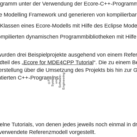
ogramm unter der Verwendung der Ecore-C++-Programm
pse Modelling Framework und generieren von kompilierb
 Klassen eines Ecore-Modells mit Hilfe des Eclipse Mod
ompilierten dynamischen Programmbibliotheken mit Hi
urden drei Beispielprojekte ausgehend von einem Refere
teil des „
Ecore for MDE4CPP Tutorial
“. Die zu einem Be
erstellung über die Umsetzung des Projekts bis hin zur 
g
-
n
ntierten C++-Programms.
-
e
F
G
S
y
s
t
m
u
n
S
o
f
t
w
r
E
n
gi
n
e
e
ri
e
d
a
zelne Tutorials, von denen jedes jeweils noch einmal in dr
l verwendete Referenzmodell vorgestellt.