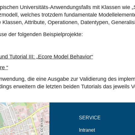
pischen Universitäts-Anwendungsfalls mit Klassen wie „St
nzmodell, welches trotzdem fundamentale Modellelemente
 Klassen, Attribute, Operationen, Datentypen, Generali
sse der folgenden Beispielprojekte:
und Tutorial III: „Ecore Model Behavior“
re “
nwendung, die eine Ausgabe zur Validierung des implement
dings erweitern die letzten beiden Tutorials das jeweil
eschreibung in neuem
SERVICE
Intranet