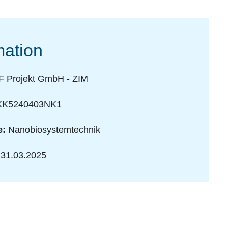
mation
F Projekt GmbH - ZIM
K5240403NK1
e:
Nanobiosystemtechnik
 31.03.2025