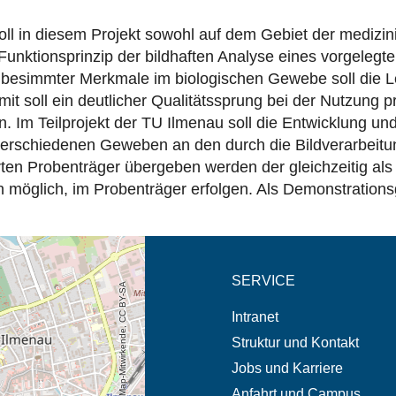
oll in diesem Projekt sowohl auf dem Gebiet der medizin
Funktionsprinzip der bildhaften Analyse eines vorgele
ng besimmter Merkmale im biologischen Gewebe soll die L
 soll ein deutlicher Qualitätssprung bei der Nutzung pri
. Im Teilprojekt der TU Ilmenau soll die Entwicklung u
s verschiedenen Geweben an den durch die Bildverarbei
ten Probenträger übergeben werden der gleichzeitig als
ern möglich, im Probenträger erfolgen. Als Demonstratio
eschreibung in neuem
SERVICE
© OpenStreetMap-Mitwirkende, CC BY-SA
Intranet
Struktur und Kontakt
Jobs und Karriere
Anfahrt und Campus