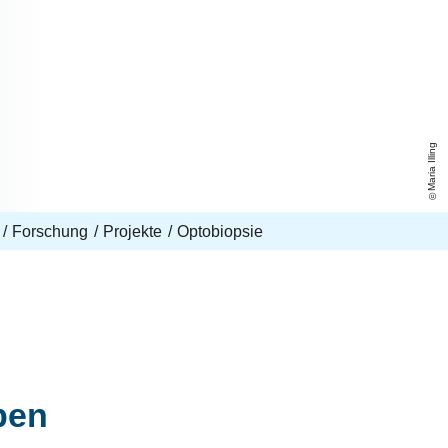
Maria Illing
Forschung
Projekte
Optobiopsie
ben