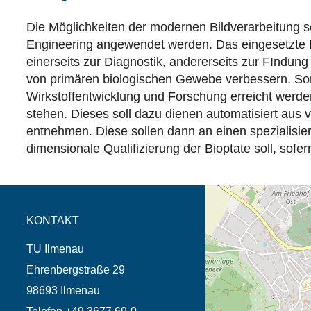
Die Möglichkeiten der modernen Bildverarbeitung s
Engineering angewendet werden. Das eingesetzte 
einerseits zur Diagnostik, andererseits zur FIndu
von primären biologischen Gewebe verbessern. Somit
Wirkstoffentwicklung und Forschung erreicht werden
stehen. Dieses soll dazu dienen automatisiert au
entnehmen. Diese sollen dann an einen spezialisier
dimensionale Qualifizierung der Bioptate soll, sof
Öffnet die Anfahrtsb
Tab (Karte)
KONTAKT
TU Ilmenau
Ehrenbergstraße 29
98693 Ilmenau