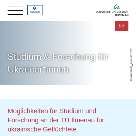
ENGLISH
unsplash_alexisbrown
Studium & Forschung für
Ukrainer*innen
Möglichkeiten für Studium und
Forschung an der TU Ilmenau für
ukrainische Geflüchtete