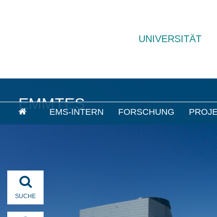
Development of multi-standard-capable Modems and Radio 
Radio Test solutions for the global Use in Railway traffic
UNIVERSITÄT
EMMTES
EMS-INTERN
FORSCHUNG
PROJ
SUCHE