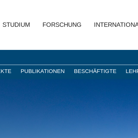
Test solutions for the global Use in Railway traffic
De
STUDIUM
FORSCHUNG
INTERNATION
EKTE
PUBLIKATIONEN
BESCHÄFTIGTE
LEH