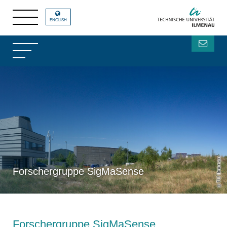
Forschergruppe SigMaSense des FG EMS
Forschergruppe
SigMaSense des FG EMS
ENGLISH
TU Ilmenau
Forschergruppe SigMaSense
Forschergruppe SigMaSense